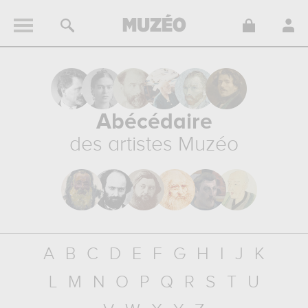
Abécédaire
des artistes Muzéo
A
B
C
D
E
F
G
H
I
J
K
L
M
N
O
P
Q
R
S
T
U