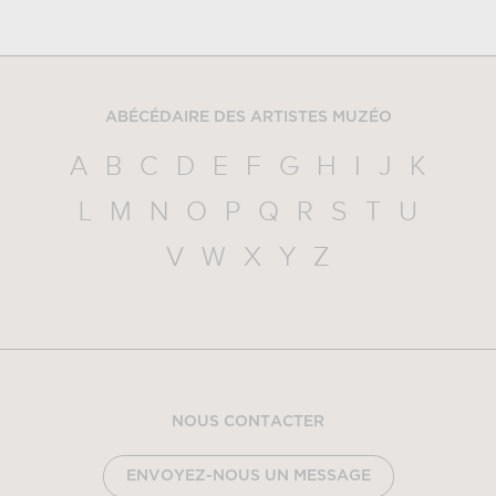
ABÉCÉDAIRE DES ARTISTES MUZÉO
A
B
C
D
E
F
G
H
I
J
K
L
M
N
O
P
Q
R
S
T
U
V
W
X
Y
Z
NOUS CONTACTER
ENVOYEZ-NOUS UN MESSAGE