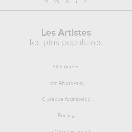
V
W
X
Y
Z
Les Artistes
les plus populaires
Slim Aarons
Ivan Aivazovsky
Giuseppe Arcimboldo
Banksy
Jean-Michel Basquiat