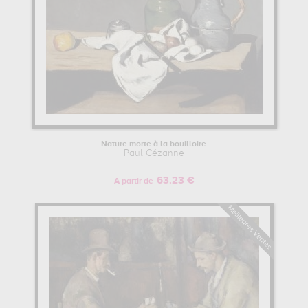
Nature morte à la bouilloire
Paul Cézanne
63.23 €
A partir de