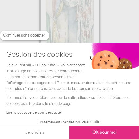
Continuer sans accepter
Gestion des cookies
En cliquant sur « OK pour moi », vous acceptez
Les rideaux
le stockage de nos cookies sur votre appareil
Paul Cézanne
— miam. Ils permettent de personnaliser
l'affichage de nos pages ou diffuser et mesurer des publicités pertinentes.
52.85 €
A partir de
Pour plus d'informations, cliquez sur le bouton sur « Je choisis ».
Pour modifier vos préférences par la suite, cliquez sur le lien 'Préférences
de cookies' situé dans le pied de page.
Lire la politique de confidentialité
Consentements certifiés par
Je choisis
OK pour moi