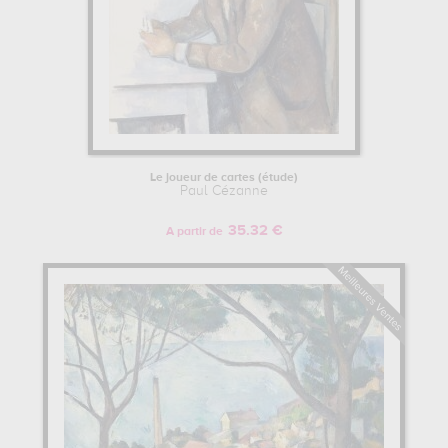
notoriété grandissante, le marchand d’art Ambroise Vollard lui
consacre même une rétrospective avec 150 œuvres du peintre
exposées. On voit alors paraître les dernières œuvres de sa
période impressionniste, comme le tableau « Les joueurs de cartes
», portrait se présentant quasiment comme une nature morte,
décliné dans une série de 5 toiles qui annoncent le futur style de
Cézanne, plus proche d’un classicisme contemporain.
FIN DE VIE DE PAUL CÉZANNE EN PROVENCE.
Le joueur de cartes (étude)
Paul Cézanne
En 1897, la mort de sa mère contraint Paul Cézanne à retourner de
manière plus fréquente à Aix-en-Provence. Il vend alors le Jas-de-
35.32 €
A partir de
Bouffan, et se fait construire un atelier dans le nord de la ville en
1902. La même année, son ami d’enfance Émile Zola meurt,
laissant derrière lui toute une collection que Cézanne lui a offert
tout au long de sa vie. Bien que continuant l’huile sur toile, il se
laisse volontiers la liberté de peindre à l’aquarelle à de
nombreuses reprises. On voit alors paraître comme objets de ses
peintures ses sujets de prédilection, comme le paysage de la
montagne Sainte Victoire, la nature morte avec les représentations
de pommes, le portrait de sa femme Hortense, toute une série de
baigneuses et de baigneurs, ou encore plusieurs autoportraits.
Toujours inspiré par les sciences, il fait évoluer son trait, suivant les