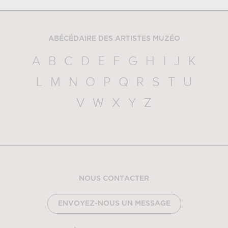
ABÉCÉDAIRE DES ARTISTES MUZÉO
A
B
C
D
E
F
G
H
I
J
K
L
M
N
O
P
Q
R
S
T
U
V
W
X
Y
Z
NOUS CONTACTER
ENVOYEZ-NOUS UN MESSAGE