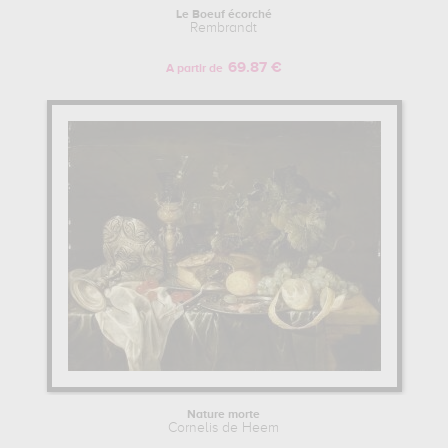
Le Boeuf écorché
Rembrandt
69.87 €
A partir de
Nature morte
Cornelis de Heem