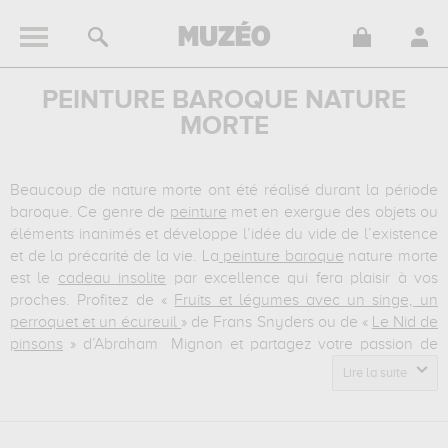
PEINTURE BAROQUE NATURE
MORTE
Beaucoup de nature morte ont été réalisé durant la période
baroque. Ce genre de
peinture
met en exergue des objets ou
éléments inanimés et développe l’idée du vide de l’existence
et de la précarité de la vie. La
peinture baroque
nature morte
est le
cadeau insolite
par excellence qui fera plaisir à vos
proches. Profitez de «
Fruits et légumes avec un singe, un
perroquet et un écureuil
» de Frans Snyders ou de «
Le Nid de
pinsons
» d’Abraham Mignon et partagez votre passion de
l’art !
Lire la suite