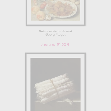
Nature morte au dessert
Georg Flegel
61.52 €
A partir de