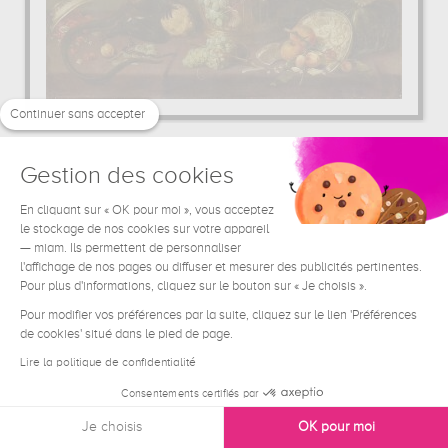
Continuer sans accepter
Deux singes pillant une corbeille de...
Frans Snyders
Gestion des cookies
71.24 €
A partir de
En cliquant sur « OK pour moi », vous acceptez
le stockage de nos cookies sur votre appareil
— miam. Ils permettent de personnaliser
l'affichage de nos pages ou diffuser et mesurer des publicités pertinentes.
Pour plus d'informations, cliquez sur le bouton sur « Je choisis ».
Pour modifier vos préférences par la suite, cliquez sur le lien 'Préférences
de cookies' situé dans le pied de page.
Lire la politique de confidentialité
Consentements certifiés par
Je choisis
OK pour moi