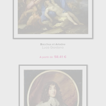
Bacchus et Ariadne
Luca Giordano
58.41 €
A partir de