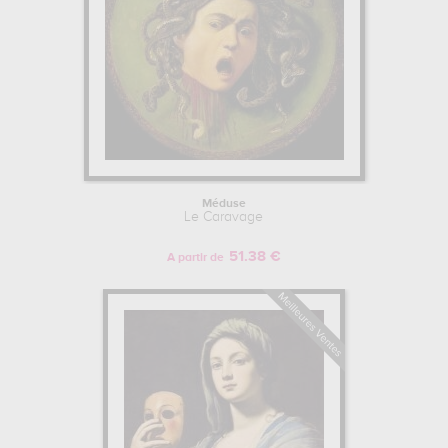
Méduse
Le Caravage
51.38 €
A partir de