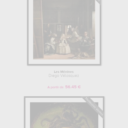
Les Ménines
Diego Vélasquez
56.45 €
A partir de