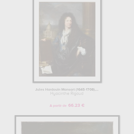
Jules Hardouin Mansart (1645-1708),...
Hyacinthe Rigaud
66.23 €
A partir de