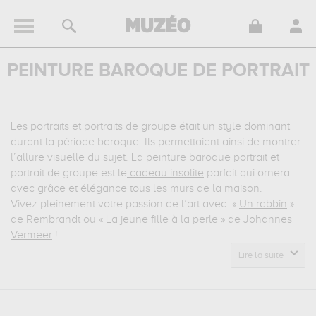
PEINTURE BAROQUE DE PORTRAIT
Les portraits et portraits de groupe était un style dominant
durant la période baroque. Ils permettaient ainsi de montrer
l’allure visuelle du sujet. La
peinture baroqu
e portrait et
portrait de groupe est le
cadeau insolite
parfait qui ornera
avec grâce et élégance tous les murs de la maison.
Vivez pleinement votre passion de l’art avec «
Un rabbin
»
de Rembrandt ou «
La jeune fille à la perle
» de
Johannes
Vermeer
!
Lire la suite