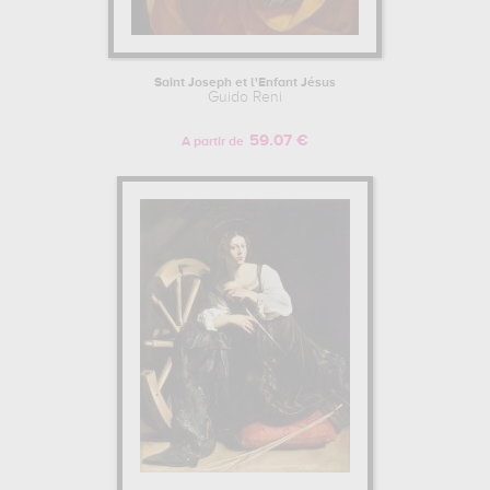
Saint Joseph et l'Enfant Jésus
Guido Reni
59.07 €
A partir de