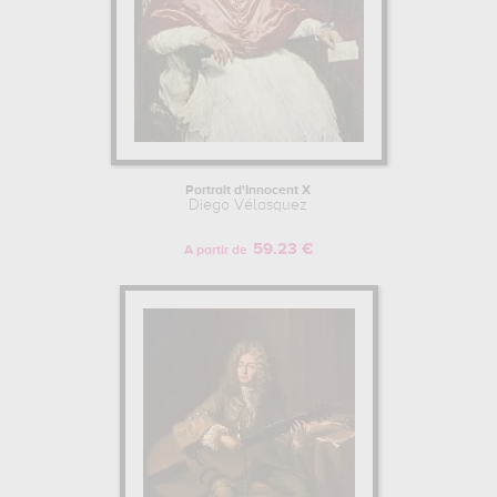
Portrait d'Innocent X
Diego Vélasquez
59.23 €
A partir de