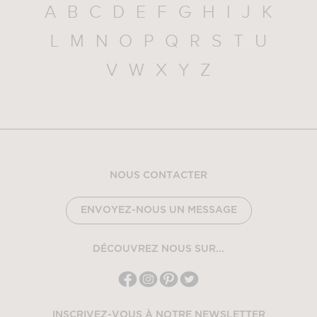
A
B
C
D
E
F
G
H
I
J
K
L
M
N
O
P
Q
R
S
T
U
V
W
X
Y
Z
NOUS CONTACTER
ENVOYEZ-NOUS UN MESSAGE
DÉCOUVREZ NOUS SUR...
INSCRIVEZ-VOUS À NOTRE NEWSLETTER