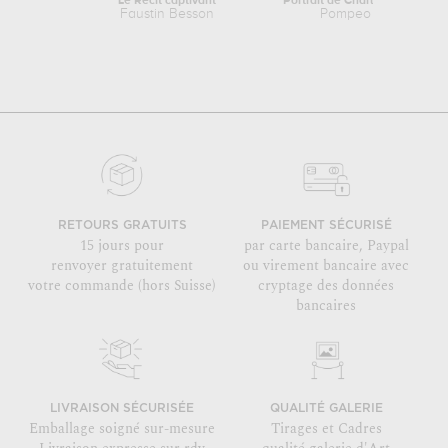
Le Récit captivant
Portrait de Charles John Crowle
Faustin Besson
Pompeo Batoni
RETOURS GRATUITS
PAIEMENT SÉCURISÉ
15 jours pour
par carte bancaire, Paypal
renvoyer gratuitement
ou virement bancaire avec
votre commande (hors Suisse)
cryptage des données
bancaires
LIVRAISON SÉCURISÉE
QUALITÉ GALERIE
Emballage soigné sur-mesure
Tirages et Cadres