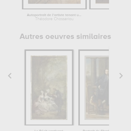
Autoportrait de l'artiste tenant une...
Napoléon 
Théodore Chasseriau
Alexan
Autres oeuvres similaires