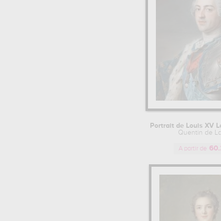
Jean-baptiste Mallet (3)
Quentin De La Tou... (3)
Bernardo Bellotto (2)
Jean-marc Nattier... (2)
Louis Galloche (2)
Alessandro Magnasco (2)
Isaak Ouwater (2)
Jean-antoine Watt... (2)
Jean Baptiste Van... (2)
Pierre-jacques Vo... (2)
Simon Mathurin La... (2)
Jacques Dumont (2)
Portrait de Louis XV L
Quentin de La
Sebastiano Ricci (2)
Lorenzo Tiepolo (2)
60.
A partir de
Giovanni Antonio ... (2)
Paolo Anesi (2)
George Morland (d... (2)
Georg Weikert (2)
Antoine Pesne (2)
Claude Gillot (2)
Pierre Charles Tr... (2)