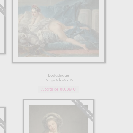
L'odalisque
François Boucher
60.39 €
A partir de