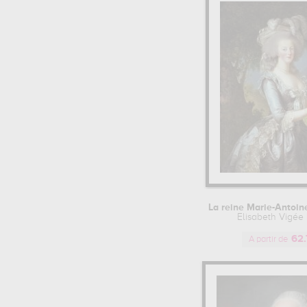
Grandes Batailles (1)
Adélaïde Labille-... (8)
Cinéma (1)
Charles André Van... (7)
Transport (1)
Jan Van Huysum (7)
Francesco Casanova (7)
Joshua Reynolds (6)
Jacques De Lajoue (6)
Anne Vallayer-coster (5)
Leopold Schmutzler (5)
Giovanni Battista... (5)
Jean Ii Restout (4)
Nicolas Bertin (4)
Joseph Aved (4)
Rosalba Carriera (4)
Corrado Giaquinto (4)
La reine Marie-Antoinet
Elisabeth Vigée
Francesco Trevisani (4)
Anonyme (4)
62.
A partir de
Francesco Guardi (3)
Gabriel Jacques D... (3)
Francesco Solimena (3)
Jean-baptiste Per... (3)