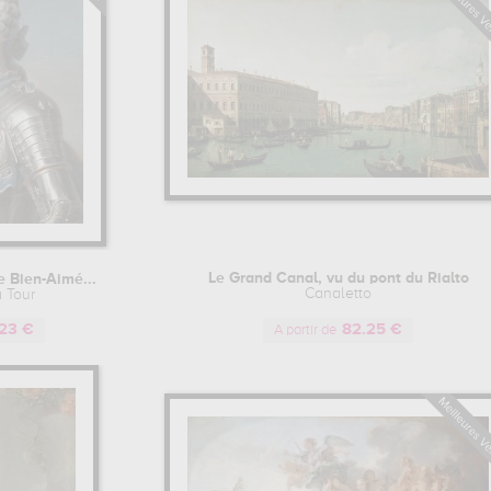
Le Grand Canal, vu du pont du Rialto
e Bien-Aimé...
Canaletto
 Tour
23 €
82.25 €
A partir de