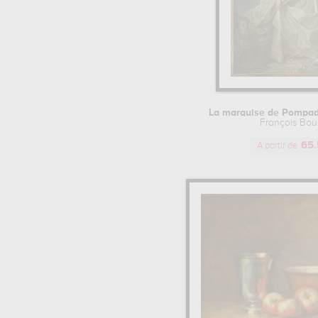
Jean Bernard Restout (1)
Leys Georgia Elis... (1)
Bonaventure Debar (1)
Quentin De La Tour (1)
Gasparo Diziani (1)
Sébastien-louis-g... (1)
Charles-michel-an... (1)
La marquise de Pompad
Jean Pillement (1)
François Bou
Giovanni Battista... (1)
65.
A partir de
Gregorio Guglielmi (1)
Jean-françois Delyen (1)