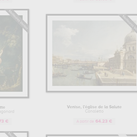
Venise, l'église de la Salute
tte
Canaletto
agonard
73 €
64.23 €
A partir de