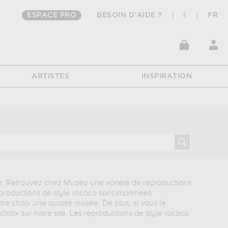
ESPACE PRO
BESOIN D'AIDE ?
€
FR
ARTISTES
INSPIRATION
ur. Retrouvez chez Muzéo une variété de reproductions
eproductions de style rococo sont imprimées
tre choix une qualité musée. De plus, si vous le
choix sur notre site. Les reproductions de style rococo
u encore le nu. Retrouvez également des