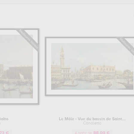
 que Le Verrou de Fragonard ainsi que L’odalisque et de nombreu
dans les reproductions de style rococo vous trouverez forcément ce
t nos nombreuses reproductions de style romantisme ou encore 
n papiers peints ou en coussins de grande qualité pour embellir 
ROCOCO
ialto
Le Môle - Vue du bassin de Saint...
o
Canaletto
73 €
88.09 €
A partir de