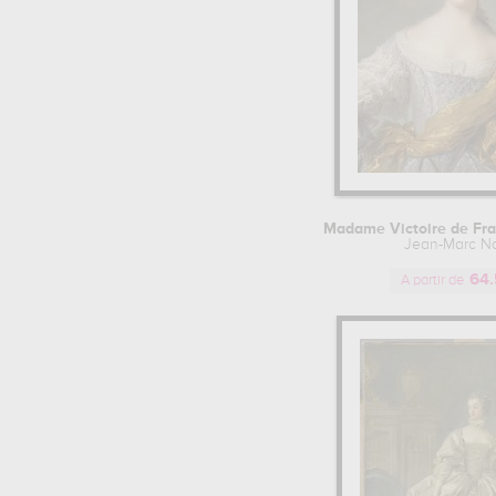
Daniel Klein Le J... (2)
Andrea Casali (2)
Jean-frédéric Schall (2)
Francesco Zuccarelli (2)
Charles-antoine C... (1)
Nicolas De Largil... (1)
Laurent De La Hyre (1)
Joseph Vernet (1)
Noël Coypel (1)
Madame Victoire de Fra
Jean Cotelle Le J... (1)
Jean-Marc Na
Charles De La Fosse (1)
64.
A partir de
Pierre-antoine Ba... (1)
Lorens Pasch (1)
Nicola Bertuzzi (1)
Jean Raoux (1)
Jean-jacques Lagr... (1)
Gaetano Gandolfi (1)
George Morland (1)
Luigi Garzi (1)
Donat Nonotte (1)