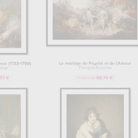
Le mariage de Psyché et de l'Amour
nce (1733-1799)
François Boucher
ttier
57 €
69.74 €
A partir de