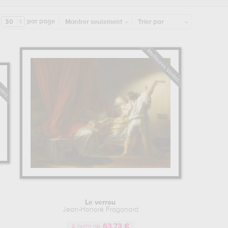
ses autres peintures de François Boucher. Parmi la
lle qui habillera au mieux vos murs et fera vivre l’art
par page
30
Montrer seulement
Trier par
de style peinture d’histoire ainsi que de nombreuses
votre salon, votre cuisine ou encore votre chambre.
Le verrou
Jean-Honoré Fragonard
63.73 €
A partir de