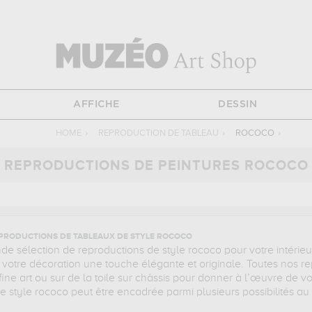
AFFICHE
DESSIN
HOME
›
REPRODUCTION DE TABLEAU
›
ROCOCO
›
REPRODUCTIONS DE PEINTURES ROCOCO
EPRODUCTIONS DE TABLEAUX DE STYLE ROCOCO
 sélection de reproductions de style rococo pour votre intérie
 votre décoration une touche élégante et originale. Toutes nos r
ne art ou sur de la toile sur châssis pour donner à l’œuvre de vo
e style rococo peut être encadrée parmi plusieurs possibilités au 
ussi variés que la scène de genre, le paysage, la mythologie o