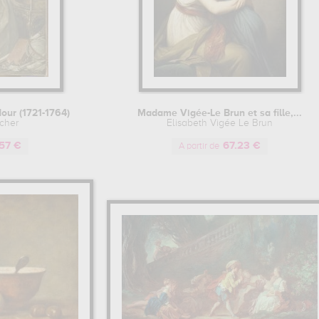
our (1721-1764)
Madame Vigée-Le Brun et sa fille,...
cher
Elisabeth Vigée Le Brun
57 €
67.23 €
A partir de