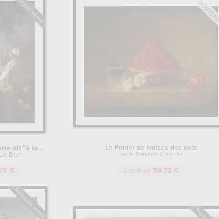
Le Panier de fraises des bois
te dit "à la...
Jean Siméon Chardin
 Le Brun
73 €
59.72 €
A partir de