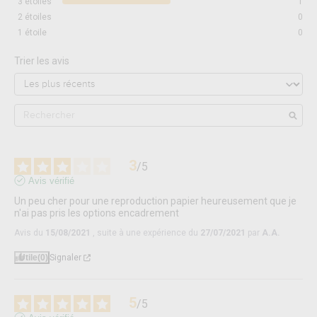
3
étoiles
1
2
étoiles
0
1
étoile
0
Trier les avis
3
/
5
Avis vérifié
Un peu cher pour une reproduction papier heureusement que je 
n'ai pas pris les options encadrement
Avis du
15/08/2021
, suite à une expérience du
27/07/2021
par
A.A.
Utile
(0)
Signaler
5
/
5