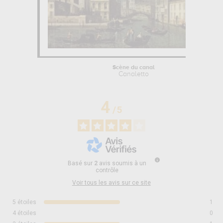
Scène du canal
Canaletto
4
/
5
Basé sur
2
avis soumis à un
contrôle
Voir tous les avis sur ce site
5
étoiles
1
4
étoiles
0