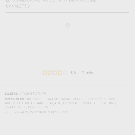
LE GRAND CANAL, VU DU PONT DU RIALTO
DE
CANALETTO
4
/
5
-
2
avis
SUJETS :
ARCHITECTURE
,
,
,
,
MOTS-CLÉS :
18E SIÈCLE
GRAND CANAL (VENISE)
ROCOCO
VENISE
,
,
,
ARCHITECTURE URBAINE
FAÇADE
GONDOLE
IMMEUBLE, BUILDING,
,
GRATTE-CIEL
PERSPECTIVE
(REF :
21774
)
© RMN /DROITS RÉSERVÉS