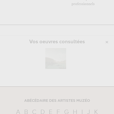
professionnels
Vos oeuvres consultées
ABÉCÉDAIRE DES ARTISTES MUZÉO
A
B
C
D
E
F
G
H
I
J
K