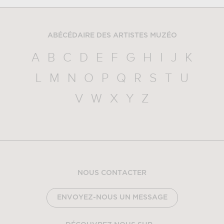
ABÉCÉDAIRE DES ARTISTES MUZÉO
A
B
C
D
E
F
G
H
I
J
K
L
M
N
O
P
Q
R
S
T
U
V
W
X
Y
Z
NOUS CONTACTER
ENVOYEZ-NOUS UN MESSAGE