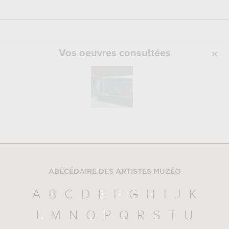
Vos oeuvres consultées
ABÉCÉDAIRE DES ARTISTES MUZÉO
A
B
C
D
E
F
G
H
I
J
K
L
M
N
O
P
Q
R
S
T
U