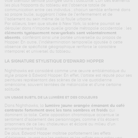
ville alentour semble plongée dans l'obscurité. L'un des éléments
les plus frappants du tableau est l'absence totale de
communication entre ces individus ; chacun semble enfermé dans
sa propre bulle, suggérant l'idée de l'enfermement et de
l'isolement au sein même de la foule urbaine.
Par ailleurs, bien que située à New York, la scène pourrait se
dérouler dans n'importe quelle grande métropole occidentale : les
éléments typiquement new-yorkais sont volontairement
absents
, conférant ainsi une portée universelle au propos de
Hopper. En outre, l'indétermination temporelle ajoutée à cette
absence de spécificité géographique renforce le caractère
intemporel et universel du tableau.
LA SIGNATURE STYLISTIQUE D'EDWARD HOPPER
Nighthawks est considéré comme une œuvre emblématique du
style propre à Edward Hopper. En effet, l'artiste est réputé pour ses
peintures représentant des scènes de la vie quotidienne
américaine, souvent teintées de mélancolie et d'une certaine
solitude.
UN USAGE SUBTIL DE LA LUMIÈRE ET DES COULEURS
Dans Nighthawks, la
lumière jaune orangée émanant du café
contraste fortement avec les tons sombres et froids
qui
dominent la toile. Cette opposition chromatique accentue le
sentiment d'isolement des personnages, comme s'ils étaient
prisonniers de ce lieu chaleureux et éclairé au milieu d'un
environnement hostile.
De plus, Edward Hopper maîtrise parfaitement les effets