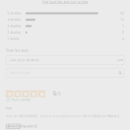
Voir tous les avis sur ce site
5
étoiles
93
4
étoiles
12
3
étoiles
7
2
étoiles
2
1
étoile
0
Trier les avis
5
/
5
Avis vérifié
xxx
Avis du
06/12/2025
, suite à une expérience du
23/11/2025
par
Marie L.
Utile
(0)
Signaler