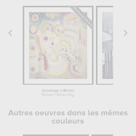
Hommage à Blériot
Vue de toits
Robert Delaunay
Gusta
Autres oeuvres dans les mêmes
couleurs