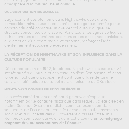
d'éclairage, jouant sur les ombres et les reflets pour créer une
atmosphère à la fois réaliste et onirique.
UNE COMPOSITION RIGOUREUSE
L'agencement des éléments dans Nighthawks obéit à une
composition minutieuse et équilibrée. La diagonale formée par le
comptoir du café constitue un axe central autour duquel se
structure l'ensemble de la scène. Par ailleurs, les lignes verticales
et horizontales des fenêtres, des murs et des enseignes participent
à la création d'un cadre stable et ordonné, renforçant l'idée
d'enfermement évoquée précédemment.
LA RÉCEPTION DE NIGHTHAWKS ET SON INFLUENCE DANS LA
CULTURE POPULAIRE
Dès sa réalisation en 1942, le tableau Nighthawks a suscité un vif
intérêt auprès du public et des critiques d'art. Son originalité et sa
force symbolique ont rapidement contribué à faire de lui une
œuvre emblématique de la peinture américaine du XXe siècle.
NIGHTHAWKS COMME REFLET D'UNE ÉPOQUE
Le succès immédiat rencontré par Nighthawks s'explique
notamment par le contexte historique dans lequel il a été créé : en
pleine Seconde Guerre mondiale, cette représentation de la
solitude et de l'isolement urbain fait écho aux bouleversements
sociaux et aux incertitudes qui traversent alors les États-Unis.
Nombreux sont ceux qui voient dans cette œuvre
un témoignage
poignant des préoccupations de l'époque
.