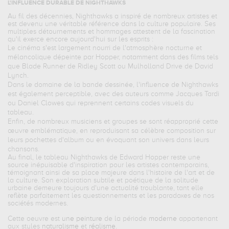
L'INFLUENCE DURABLE DE NIGHTHAWKS
Au fil des décennies, Nighthawks a inspiré de nombreux artistes et
est devenu une véritable référence dans la culture populaire. Ses
multiples détournements et hommages attestent de la fascination
qu'il exerce encore aujourd'hui sur les esprits :
Le cinéma s'est largement nourri de l'atmosphère nocturne et
mélancolique dépeinte par Hopper, notamment dans des films tels
que Blade Runner de Ridley Scott ou Mulholland Drive de David
Lynch.
Dans le domaine de la bande dessinée, l'influence de Nighthawks
est également perceptible, avec des auteurs comme Jacques Tardi
ou Daniel Clowes qui reprennent certains codes visuels du
tableau.
Enfin, de nombreux musiciens et groupes se sont réapproprié cette
œuvre emblématique, en reproduisant sa célèbre composition sur
leurs pochettes d'album ou en évoquant son univers dans leurs
chansons.
Au final, le tableau Nighthawks de Edward Hopper reste une
source inépuisable d'inspiration pour les artistes contemporains,
témoignant ainsi de sa place majeure dans l'histoire de l'art et de
la culture. Son exploration subtile et poétique de la solitude
urbaine demeure toujours d'une actualité troublante, tant elle
reflète parfaitement les questionnements et les paradoxes de nos
sociétés modernes.
Cette oeuvre est
une peinture
de la période
moderne
appartenant
aux styles
naturalisme
et
réalisme
.