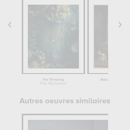
The Terracing
Edouard V, roi mine
Fikri Muharram
Paul D
Autres oeuvres similaires