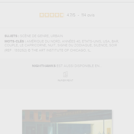
4.7
/
5
-
114
avis
,
SUJETS :
SCÈNE DE GENRE
URBAIN
,
,
,
,
,
MOTS-CLÉS :
AMÉRIQUE DU NORD
ANNÉES 40
ETATS-UNIS
USA
BAR
,
,
,
,
,
COUPLE
LE CAPRICORNE
NUIT
SIGNE DU ZODIAQUE
SILENCE
SOIR
(REF :
133252
)
© THE ART INSTITUTE OF CHICAGO, IL,
NIGHTHAWKS
EST AUSSI DISPONIBLE EN...
PAPIER PEINT