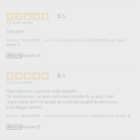
5
/
5
Avis vérifié
Très bien
Avis du
23/06/2025
, suite à une expérience du
25/05/2025
par
Jean-
Marie D.
Utile
(0)
Signaler
5
/
5
Avis vérifié
Reproduction superbe, belle qualité !

Un seul bémol : un poil collé dans la toile! A ce prix, c’est 
regrettable qu’il n’y ai pas de contrôle qualité avant envoi. 

Emballage correct.
Avis du
08/03/2025
, suite à une expérience du
14/02/2025
par
André B.
Utile
(0)
Signaler