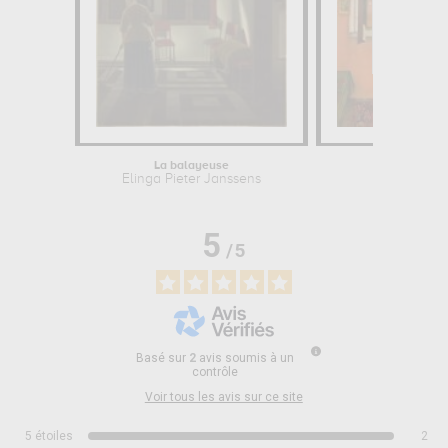
La balayeuse
La fenêt
Elinga Pieter Janssens
Rudolf Wa
5
/
5
Basé sur
2
avis soumis à un
contrôle
Voir tous les avis sur ce site
5
étoiles
2