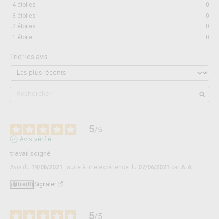
4
étoiles
0
3
étoiles
0
2
étoiles
0
1
étoile
0
Trier les avis
5
/
5
Avis vérifié
travail soigné
Avis du
19/06/2021
, suite à une expérience du
07/06/2021
par
A.A.
Utile
(0)
Signaler
5
/
5