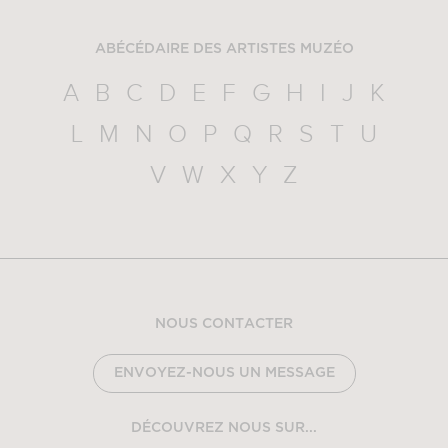
ABÉCÉDAIRE DES ARTISTES MUZÉO
A
B
C
D
E
F
G
H
I
J
K
L
M
N
O
P
Q
R
S
T
U
V
W
X
Y
Z
NOUS CONTACTER
ENVOYEZ-NOUS UN MESSAGE
DÉCOUVREZ NOUS SUR...