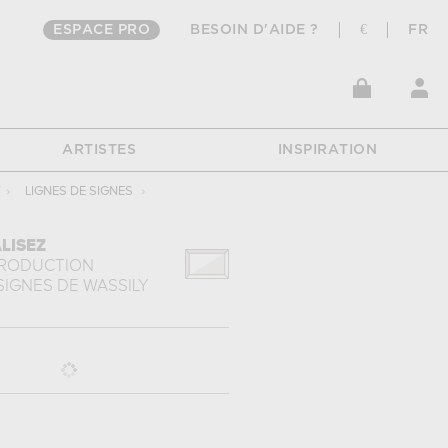
ESPACE PRO
BESOIN D'AIDE ?
€
FR
ARTISTES
INSPIRATION
Y
›
LIGNES DE SIGNES
›
LISEZ
PRODUCTION
 SIGNES
DE
WASSILY
Y