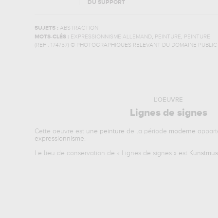
DU SUPPORT
SUJETS :
ABSTRACTION
,
,
MOTS-CLÉS :
EXPRESSIONNISME ALLEMAND
PEINTURE
PEINTURE
(REF :
174757
)
© PHOTOGRAPHIQUES RELEVANT DU DOMAINE PUBLIC
L'OEUVRE
Lignes de signes
Cette oeuvre est
une peinture
de la période
moderne
appart
expressionnisme
.
Le lieu de conservation de «
Lignes de signes
» est
Kunstmus