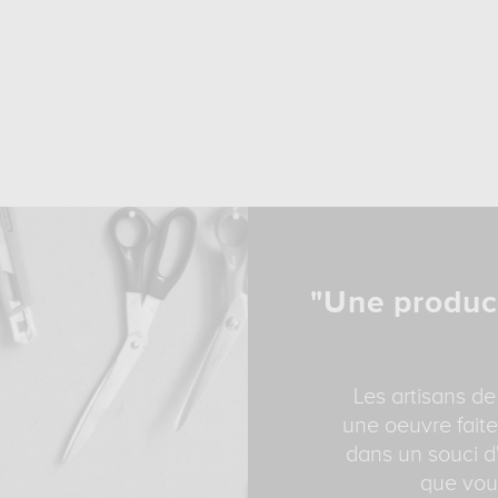
"Une produc
Les artisans de
une oeuvre faite
dans un souci d'
que vous