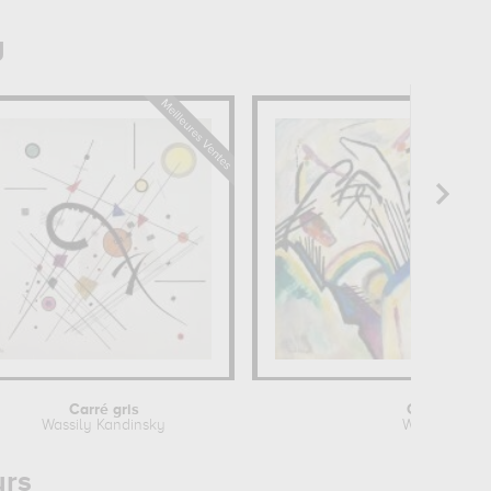
y
Carré gris
Compositio
Wassily Kandinsky
Wassily Kand
urs