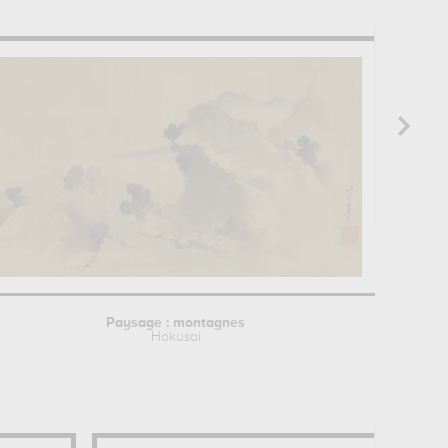
Paysage : montagnes
Hokusai
J