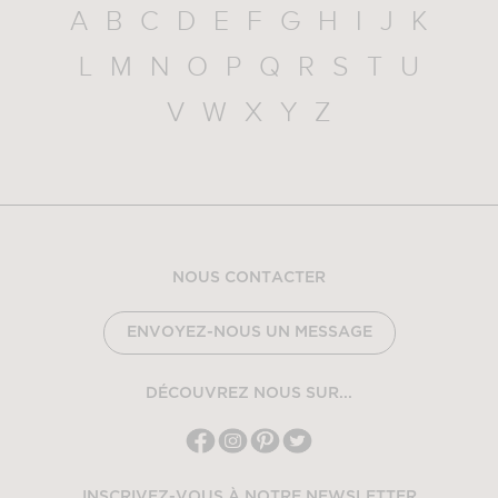
A
B
C
D
E
F
G
H
I
J
K
L
M
N
O
P
Q
R
S
T
U
V
W
X
Y
Z
NOUS CONTACTER
ENVOYEZ-NOUS UN MESSAGE
DÉCOUVREZ NOUS SUR...
INSCRIVEZ-VOUS À NOTRE NEWSLETTER