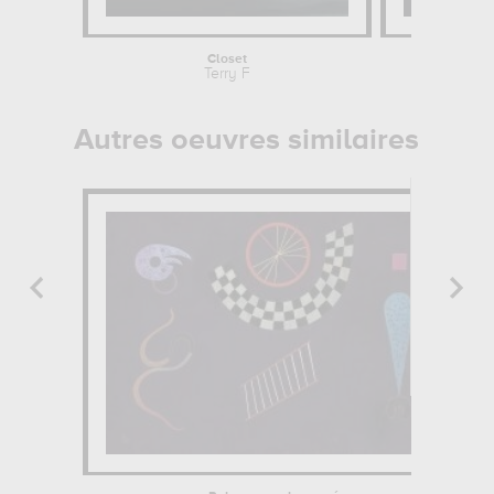
Closet
La De
Terry F
Fe
Autres oeuvres similaires