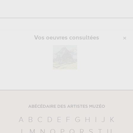
Vos oeuvres consultées
ABÉCÉDAIRE DES ARTISTES MUZÉO
A
B
C
D
E
F
G
H
I
J
K
L
M
N
O
P
Q
R
S
T
U