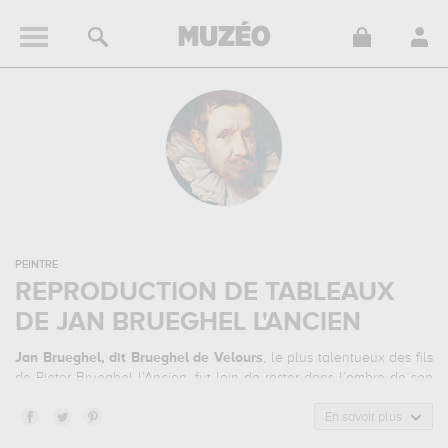
PEINTRE
REPRODUCTION DE TABLEAUX
DE JAN BRUEGHEL L'ANCIEN
Jan Brueghel, dit Brueghel de Velours
, le plus talentueux des fils
de Pieter Brueghel l’Ancien, fut loin de rester dans l’ombre de son
père. Il excella dans la peinture de bouquet, et réalisa des motifs
floraux d’une grande délicatesse grâce à la finesse de sa touche.
En savoir plus
Elevé par sa grand-mère, qui lui transmet une solide technique