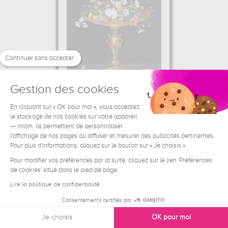
Continuer sans accepter
Gestion des cookies
En cliquant sur « OK pour moi », vous acceptez
Fleurs dans un Tazza d'or
le stockage de nos cookies sur votre appareil
Jan Brueghel l'Ancien
— miam. Ils permettent de personnaliser
l'affichage de nos pages ou diffuser et mesurer des publicités pertinentes.
65.94 €
A partir de
Pour plus d'informations, cliquez sur le bouton sur « Je choisis ».
Pour modifier vos préférences par la suite, cliquez sur le lien 'Préférences
de cookies' situé dans le pied de page.
Lire la politique de confidentialité
Consentements certifiés par
Je choisis
OK pour moi