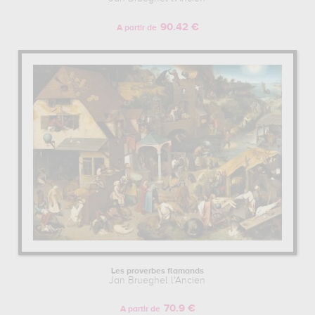
90.42 €
A partir de
Les proverbes flamands
Jan Brueghel l'Ancien
70.9 €
A partir de