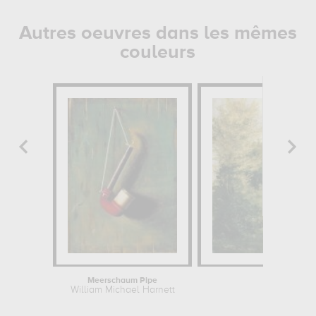
Autres oeuvres dans les mêmes
couleurs
Meerschaum Pipe
Défrichem
William Michael Harnett
Augu