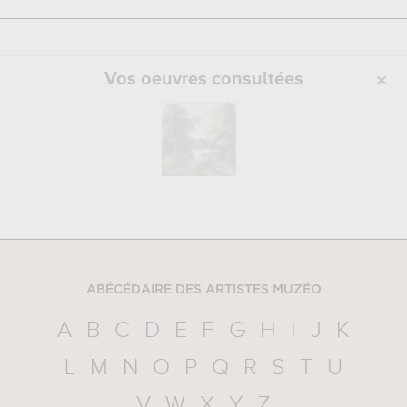
Vos oeuvres consultées
ABÉCÉDAIRE DES ARTISTES MUZÉO
A
B
C
D
E
F
G
H
I
J
K
L
M
N
O
P
Q
R
S
T
U
V
W
X
Y
Z