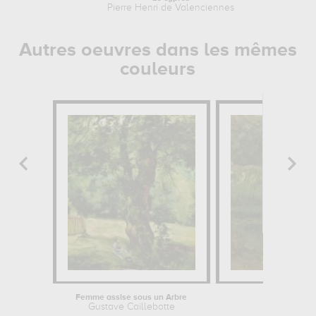
Pierre Henri de Valenciennes
Pi
Autres oeuvres dans les mêmes
couleurs
Femme assise sous un Arbre
Dans l
Gustave Caillebotte
Joaqui