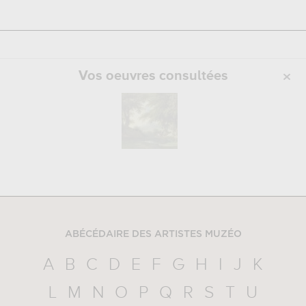
Vos oeuvres consultées
ABÉCÉDAIRE DES ARTISTES MUZÉO
A
B
C
D
E
F
G
H
I
J
K
L
M
N
O
P
Q
R
S
T
U