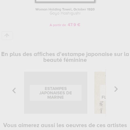
Woman Holding Towel, October 1920
Goyo Hashigushi
47.9 €
A partir de
En plus des affiches d'estampe japonaise sur la
beauté féminine
ESTAMPES
ESTAM
JAPONAISES DE
JAPONAIS
MARINE
FLEURS ET B
Vous aimerez aussi les oeuvres de ces artistes