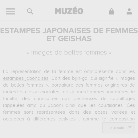
ESTAMPES JAPONAISES DE FEMMES
ET GEISHAS
« Images de belles femmes »
La représentation de la femme est omniprésente dans les
estampes japonaises
. L’art des bijin-ga, qui signifie « images
de belles femmes », portraiture des femmes originaires de
toutes les classes sociales : des jeunes femmes aux mères de
famille, des courtisanes aux pêcheuses de coquillages
(appelées ama au Japon) ainsi que les courtisanes. Ces
femmes sont représentées dans des poses variées et
occupées à différentes activités : comme la composition
florale ou la coiffure. À la fin du XVIIe siècle, apparaissent les
Lire la suite
premières gravures représentant des personnages féminins.