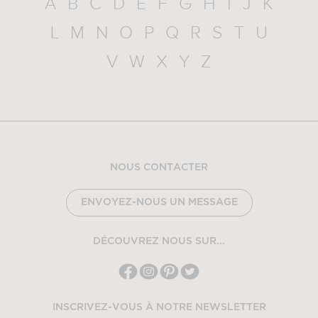
A
B
C
D
E
F
G
H
I
J
K
L
M
N
O
P
Q
R
S
T
U
V
W
X
Y
Z
NOUS CONTACTER
ENVOYEZ-NOUS UN MESSAGE
DÉCOUVREZ NOUS SUR...
INSCRIVEZ-VOUS À NOTRE NEWSLETTER