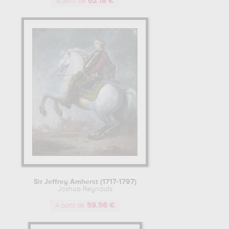
62.18 €
A partir de
Sir Jeffrey Amherst (1717-1797)
Joshua Reynolds
59.56 €
A partir de