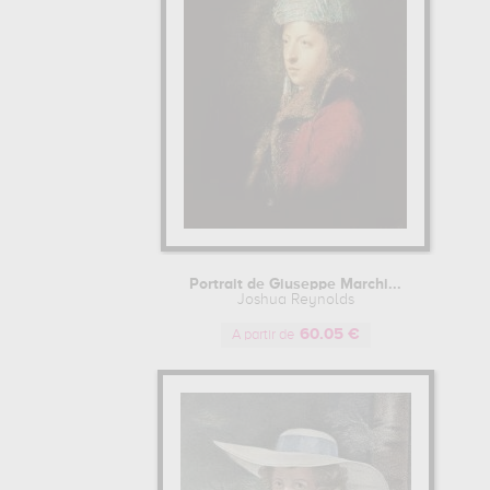
Portrait de Giuseppe Marchi...
Joshua Reynolds
60.05 €
A partir de