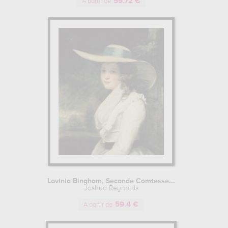
59.72 €
A partir de
Lavinia Bingham, Seconde Comtesse...
Joshua Reynolds
59.4 €
A partir de