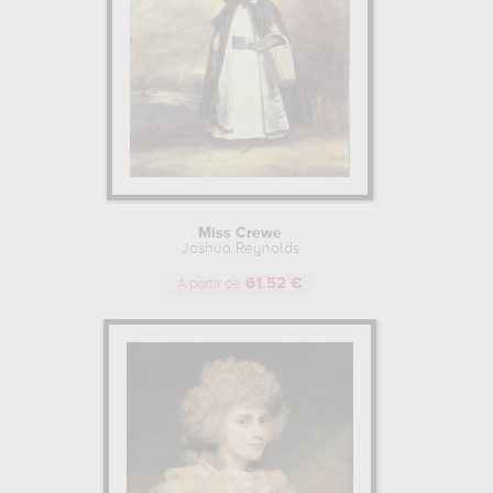
Miss Crewe
Joshua Reynolds
61.52 €
A partir de