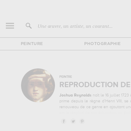
Une œuvre, un artiste, un courant...
PEINTURE
PHOTOGRAPHIE
PEINTRE
REPRODUCTION DE
Joshua Reynolds
naît le 16 juillet 172
prime depuis le règne d’Henri VIII, s
renouveau de ce genre en ajoutant une 
est le résultat de son éducation au Ball
Entre 1749 et 1752,
Joshua Reynolds
fondée en 1768, Reynolds en est élu le
filiation avec l’art hollandais. La libe