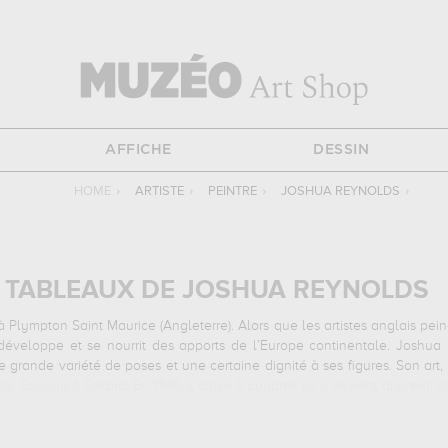
AFFICHE
DESSIN
HOME
›
ARTISTE
›
PEINTRE
›
JOSHUA REYNOLDS
›
 TABLEAUX DE JOSHUA REYNOLDS
3 à Plympton Saint Maurice (Angleterre).
Alors que les artistes anglais pein
e développe et se nourrit des apports de l’Europe continentale. Joshu
grande variété de poses et une certaine dignité à ses figures. Son art
iol College à Oxford. En 1740, il arrive à Londres où il devient apprenti d
réalise le Grand Tour en Italie puis s’établit à Londres où il jouit d’u
 premier Président. L’œuvre de Reynolds, abondante et variée, permet d
rté dont il fait preuve dans ses compositions permet de donner une attent