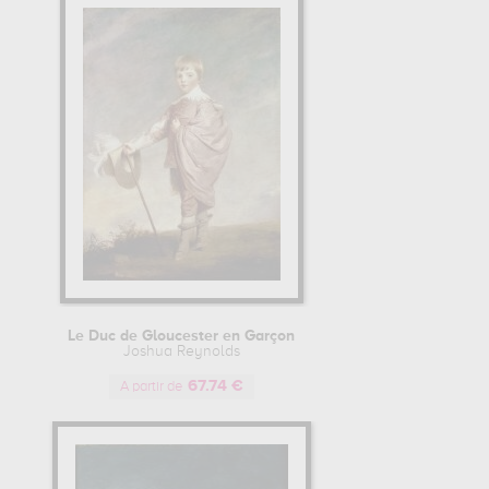
Le Duc de Gloucester en Garçon
Joshua Reynolds
67.74 €
A partir de