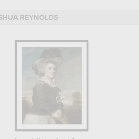
iculièrement lié à
Thomas Gainsborough
.
OSHUA REYNOLDS