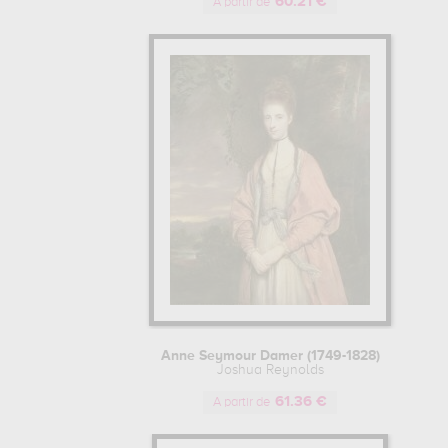
60.21 €
A partir de
Anne Seymour Damer (1749-1828)
Joshua Reynolds
61.36 €
A partir de