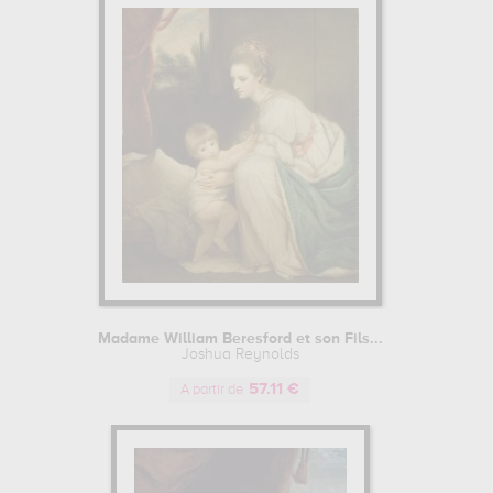
Madame William Beresford et son Fils...
Joshua Reynolds
57.11 €
A partir de