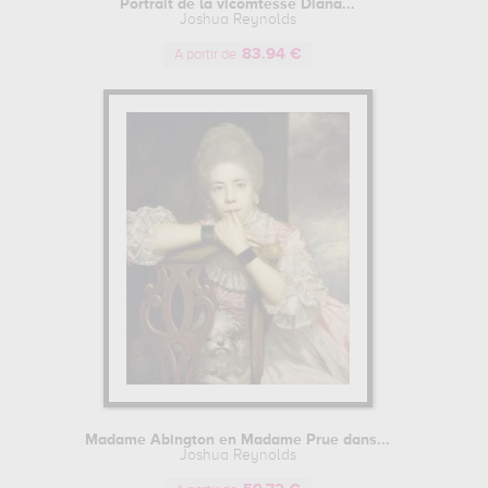
Portrait de la vicomtesse Diana...
Joshua Reynolds
83.94 €
A partir de
Madame Abington en Madame Prue dans...
Joshua Reynolds