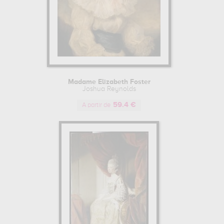
Madame Elizabeth Foster
Joshua Reynolds
59.4 €
A partir de