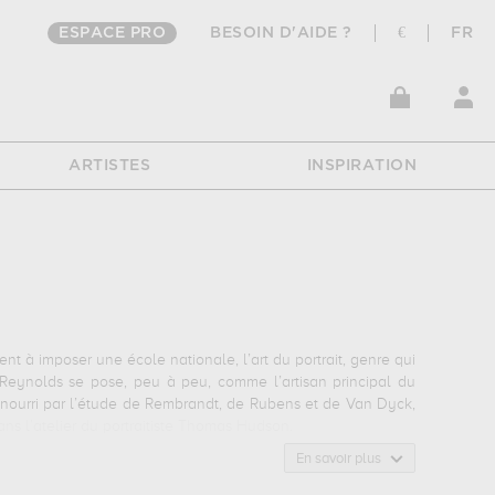
ESPACE PRO
BESOIN D'AIDE ?
€
FR
ARTISTES
INSPIRATION
ent à imposer une école nationale, l’art du portrait, genre qui
a Reynolds se pose, peu à peu, comme l’artisan principal du
, nourri par l’étude de Rembrandt, de Rubens et de Van Dyck,
ans l’atelier du portraitiste Thomas Hudson.
ne grande réputation : en effet, lorsque la Royal Academy est
En savoir plus
e faire évoluer la peinture anglaise empêtrée dans sa longue
ion nouvelle à la personnalité et hisse le portrait au rang de