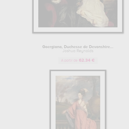
Goergiana, Duchesse de Devonshire...
Joshua Reynolds
62.34 €
A partir de