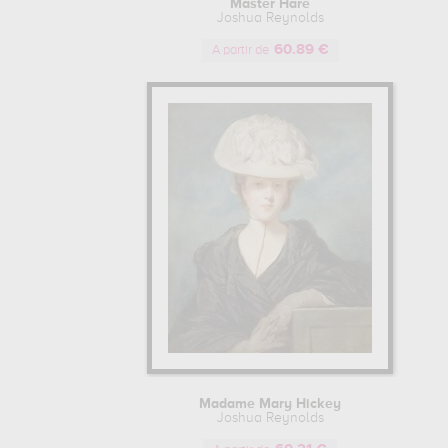
Master Hare
Joshua Reynolds
60.89 €
A partir de
Madame Mary Hickey
Joshua Reynolds