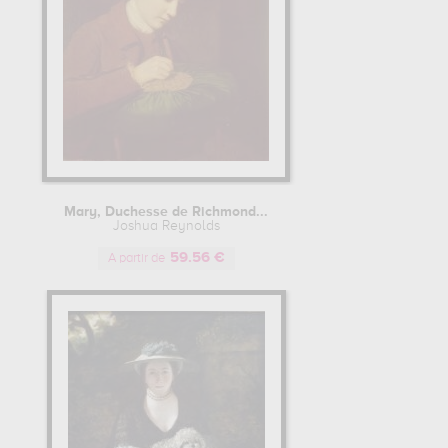
Mary, Duchesse de Richmond...
Joshua Reynolds
59.56 €
A partir de