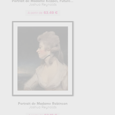
Portrait de Madame Keppel, Future...
Joshua Reynolds
63.49 €
A partir de
Portrait de Madame Robinson
Joshua Reynolds