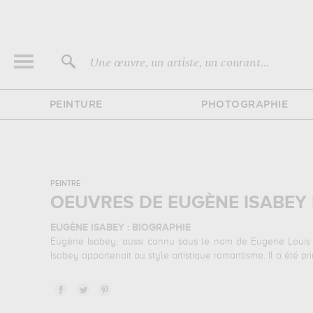
Une œuvre, un artiste, un courant...
PEINTURE
PHOTOGRAPHIE
PEINTRE
OEUVRES DE EUGÈNE ISABEY
EUGÈNE ISABEY : BIOGRAPHIE
Eugène Isabey, aussi connu sous le nom de Eugene Louis G
Isabey appartenait au style artistique romantisme. Il a été pr
EUGÈNE ISABEY : SES PRINCIPALES OEUVRES
Eugène Isabey est notamment connu pour les œuvres suiv
d'illustrations de ses sujets favoris : architecture... Vous d