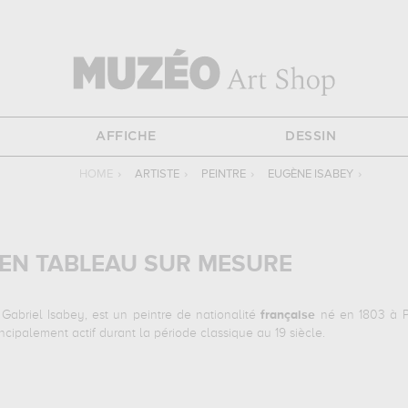
AFFICHE
DESSIN
HOME
›
ARTISTE
›
PEINTRE
›
EUGÈNE ISABEY
›
 EN TABLEAU SUR MESURE
abriel Isabey, est un peintre de nationalité
française
né en 1803 à Pa
incipalement actif durant la période classique au 19 siècle.
antes :
le cabinet d'un alchimiste, naufrage du trois-mâts l'emily en
evrez vous rendre au palais des beaux-arts, lille, france, musée des beaux-a