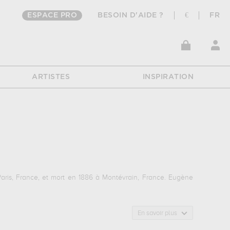
ESPACE PRO
BESOIN D'AIDE ?
€
FR
ARTISTES
INSPIRATION
ris, France, et mort en 1886 à Montévrain, France. Eugène
En savoir plus
 1823, intérieur de ferme à varengeville...
qui sont autant
rts, nantes, france, louvre, paris, france pour pouvoir admirer