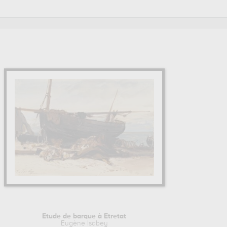
rance, musée des beaux-arts, nantes, france, louvre, paris,
tes. Parmi ses élèves principaux (ou apprentis), Eugène Isabey
Etude de barque à Etretat
Eugène Isabey