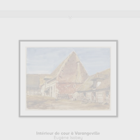
n effet, principalement conservées au
palais des beaux-arts, lille, f
de grande qualité des principales œuvres de Eugène Isabey.
eri ont des liens de parenté, ils font partie de la même famille d'artis
gkind, Denis Bergeret.
Intérieur de cour à Varangeville
Eugène Isabey