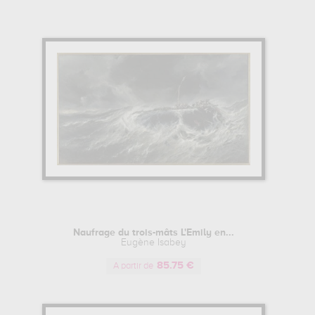
Naufrage du trois-mâts L'Emily en...
Eugène Isabey
85.75 €
A partir de