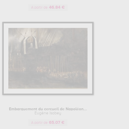
46.84 €
A partir de
Embarquement du cercueil de Napoléon...
Eugène Isabey
65.07 €
A partir de