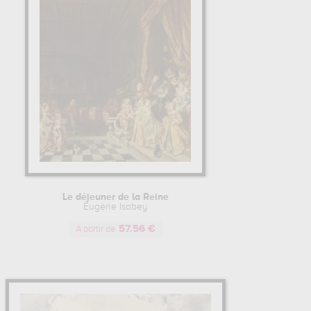
Le déjeuner de la Reine
Eugène Isabey
57.56 €
A partir de