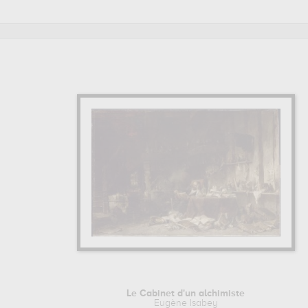
l'une de ses œuvres. Les œuvres de Eugène Isabey sont, e
france
. Muzéo vous propose des reproductions de tableaux 
EUGÈNE ISABEY : SON ITINÉRAIRE D'ARTISTE
Eugène Isabey et Jean-Baptiste Isabey, Pierre Luc Charles Cic
a notamment enseigné à Eugène Boudin, Johan Barthold Jon
Pour en savoir plus sur la vie et l'œuvre de Eugène Isabey.
Le Cabinet d'un alchimiste
Eugène Isabey