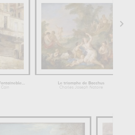
Napoléon Ier à Fontainebleau après...
Le triomphe de Bacchus
 Cain
Charles Joseph Natoire