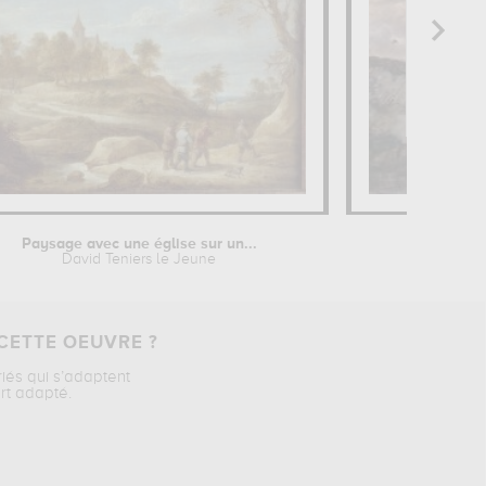
Paysage avec une église sur un...
Le Poèm
David Teniers le Jeune
L
CETTE OEUVRE ?
riés qui s’adaptent
rt adapté.