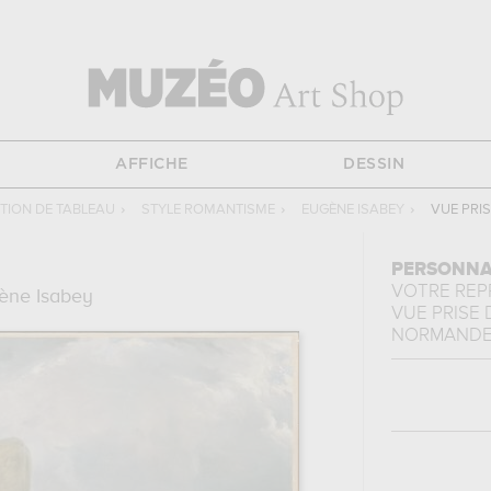
AFFICHE
DESSIN
ION DE TABLEAU
›
STYLE ROMANTISME
›
EUGÈNE ISABEY
›
VUE PRI
PERSONNA
VOTRE RE
ène Isabey
VUE PRISE 
NORMAND