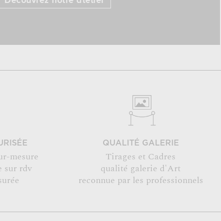
Découvrez notre atelier
URISÉE
QUALITÉ GALERIE
ur-mesure
Tirages et Cadres
 sur rdv
qualité galerie d'Art
surée
reconnue par les professionnels