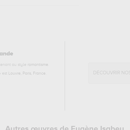
mande
enant au style
romantisme
.
DÉCOUVRIR NO
» est
Louvre, Paris, France
.
Autres œuvres de Eugène Isabey