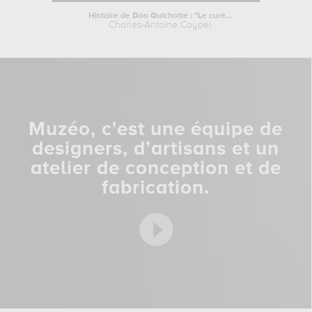
Histoire de Don Quichotte : "Le curé...
Charles-Antoine Coypel
Augus
Muzéo, c'est une équipe de
designers, d’artisans et un
atelier de conception et de
fabrication.