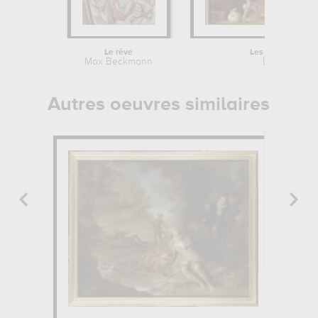
Le rêve
Les Sept oeuvres
Max Beckmann
David Tenier
Autres oeuvres similaires