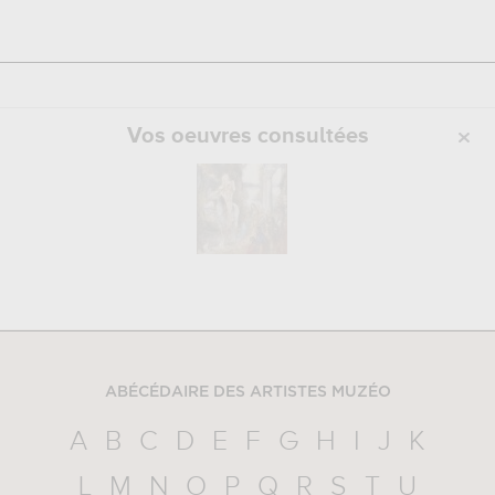
Vos oeuvres consultées
ABÉCÉDAIRE DES ARTISTES MUZÉO
A
B
C
D
E
F
G
H
I
J
K
L
M
N
O
P
Q
R
S
T
U