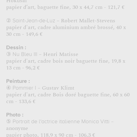
Hokusai
papier d’art, baguette fine, 30 x 44,7 cm - 121,7 €
– Robert Mallet-Stevens
②
Saint-Jean-de-Luz
papier d'art, cadre aluminium ambré brossé, 40 x
30 cm - 149,6 €
Dessin :
– Henri Matisse
③
Nu Bleu III
papier d'art, cadre bois noir baguette fine, 19,8 x
13 cm - 96,2 €
Peinture :
– Gustav Klimt
④
Pommier I
papier d'art, cadre Bois doré baguette fine, 60 x 60
cm - 133,6 €
Photo :
–
⑤
Portrait de l'actrice italienne Monica Vitti
anonyme
papier photo, 118,9 x 90 cm - 106,3 €