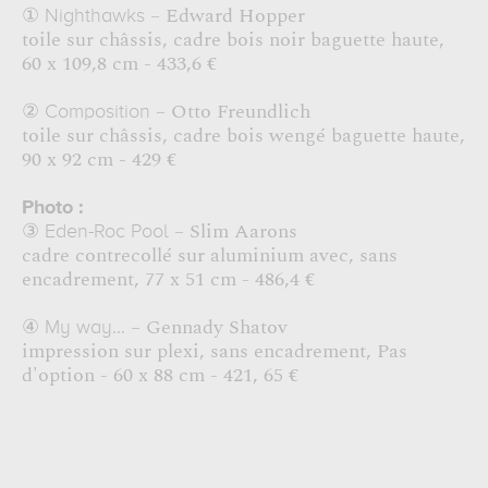
– Edward Hopper
①
Nighthawks
toile sur châssis, cadre bois noir baguette haute,
60 x 109,8 cm - 433,6 €
– Otto Freundlich
②
Composition
toile sur châssis, cadre bois wengé baguette haute,
90 x 92 cm - 429 €
Photo :
– Slim Aarons
③
Eden-Roc Pool
cadre contrecollé sur aluminium avec, sans
encadrement, 77 x 51 cm - 486,4 €
– Gennady Shatov
④
My way...
impression sur plexi, sans encadrement, Pas
d'option - 60 x 88 cm - 421, 65 €