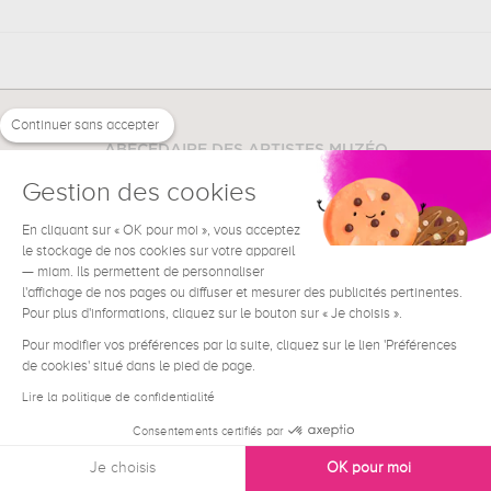
Continuer sans accepter
ABÉCÉDAIRE DES ARTISTES MUZÉO
Gestion des cookies
A
B
C
D
E
F
G
H
I
J
K
En cliquant sur « OK pour moi », vous acceptez
L
M
N
O
P
Q
R
S
T
U
le stockage de nos cookies sur votre appareil
— miam. Ils permettent de personnaliser
V
W
X
Y
Z
l'affichage de nos pages ou diffuser et mesurer des publicités pertinentes.
Pour plus d'informations, cliquez sur le bouton sur « Je choisis ».
Pour modifier vos préférences par la suite, cliquez sur le lien 'Préférences
de cookies' situé dans le pied de page.
Lire la politique de confidentialité
Consentements certifiés par
NOUS CONTACTER
Je choisis
OK pour moi