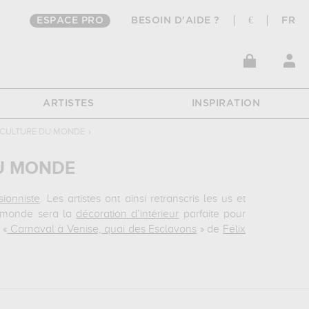
ESPACE PRO
BESOIN D'AIDE ?
€
FR
ARTISTES
INSPIRATION
E CULTURE DU MONDE
›
DU MONDE
sionniste
. Les artistes ont ainsi retranscris les us et
 monde sera la
décoration d’intérieur
parfaite pour
 «
Carnaval à Venise, quai des Esclavons
» de
Félix