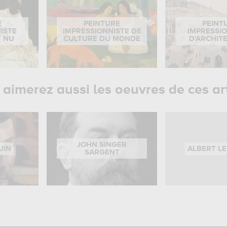
E
PEINTURE
PEINT
ISTE
IMPRESSIONNISTE DE
IMPRESSI
T NU
CULTURE DU MONDE
D'ARCHIT
aimerez aussi les oeuvres de ces ar
JOHN SINGER
UIN
ALBERT L
SARGENT