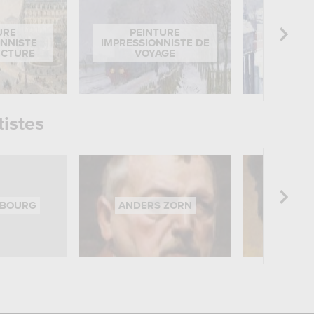
URE
PEINTURE
PEI
ONNISTE
IMPRESSIONNISTE DE
IMPRES
ECTURE
VOYAGE
UR
tistes
EBOURG
ANDERS ZORN
AUGUST