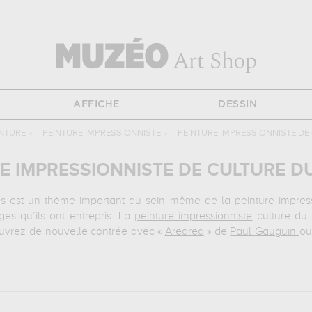
AFFICHE
DESSIN
INTURE
›
PEINTURE IMPRESSIONNISTE
›
PEINTURE IMPRESSIONNISTE D
E IMPRESSIONNISTE DE CULTURE 
ions est un thème important au sein même de la
peinture impres
es qu’ils ont entrepris. La
peinture impressionniste
culture du
ouvrez de nouvelle contrée avec «
Arearea
» de
Paul Gauguin
ou