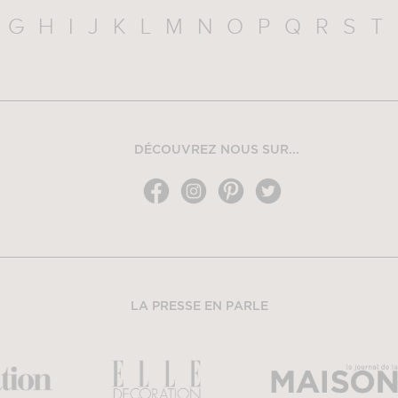
G
H
I
J
K
L
M
N
O
P
Q
R
S
T
DÉCOUVREZ NOUS SUR...
LA PRESSE EN PARLE