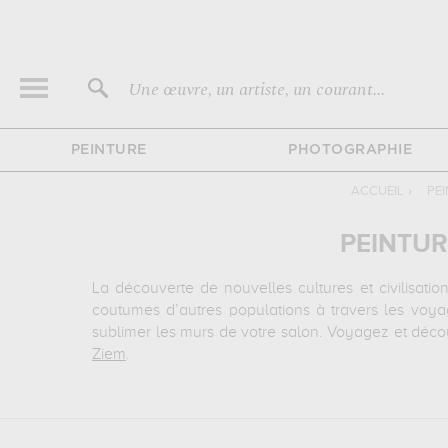
Une œuvre, un artiste, un courant...
PEINTURE
PHOTOGRAPHIE
ACCUEIL
›
PE
PEINTUR
La découverte de nouvelles cultures et civilisat
coutumes d’autres populations à travers les voyag
sublimer les murs de votre salon. Voyagez et déc
Ziem
.