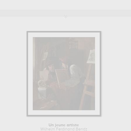
 au
louvre, paris, france, statens museum for kunst, copenhague, d
nand Bendz.
E
blissement Académie royale des Beaux-Arts du Danemark, Copenhague, 
and Bendz.
Un jeune artiste
Wilhelm Ferdinand Bendz