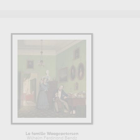
anemark
. Muzéo vous propose des reproductions de tableaux
Danemark. Par la suite, Wilhelm Ferdinand Bendz se forme
La famille Waagepetersen
Wilhelm Ferdinand Bendz