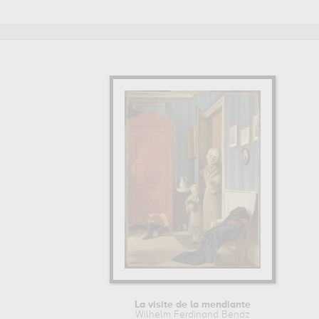
Ferdinand Bendz sont, en effet, principalement conservées
de grande qualité des principales œuvres de Wilhelm Ferdi
WILHELM FERDINAND BENDZ : SON ITINÉRAIRE D'ARTIST
Wilhelm Ferdinand Bendz a commencé sa formation à l'éta
et étudie auprès de Christoffer Wilhelm Eckersberg.
Pour en savoir plus sur la vie et l'œuvre de Wilhelm Ferdin
La visite de la mendiante
Wilhelm Ferdinand Bendz