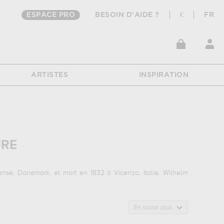
ESPACE PRO
BESOIN D'AIDE ?
€
FR
ARTISTES
INSPIRATION
URE
se, Danemark, et mort en 1832 à Vicenza, Italie. Wilhelm
En savoir plus
ille waagepetersen ...
qui sont autant d'illustrations de ses
r pouvoir admirer l'une de ses œuvres. Les œuvres de Wilhelm