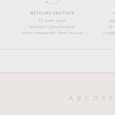
RETOURS GRATUITS
15 jours pour
pa
renvoyer gratuitement
ou
votre commande (hors Suisse)
crypt
A
B
C
D
E
F