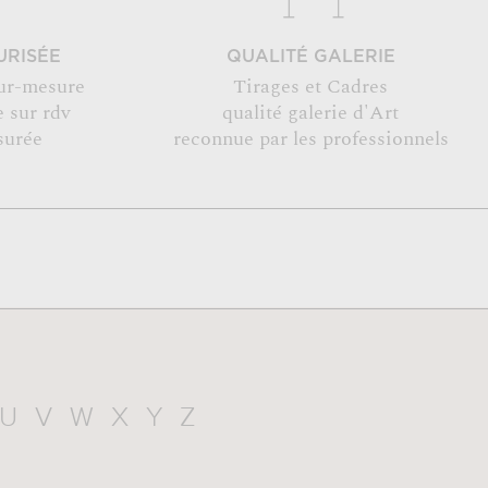
URISÉE
QUALITÉ GALERIE
ur-mesure
Tirages et Cadres
 sur rdv
qualité galerie d'Art
surée
reconnue par les professionnels
U
V
W
X
Y
Z