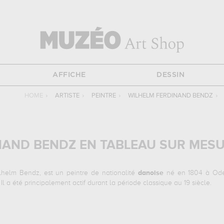
AFFICHE
DESSIN
HOME
›
ARTISTE
›
PEINTRE
›
WILHELM FERDINAND BENDZ
›
NAND BENDZ EN TABLEAU SUR MES
helm Bendz, est un peintre de nationalité
danoise
né en 1804 à Oden
l a été principalement actif durant la période classique au 19 siècle.
ES
uvres suivantes :
la visite de la mendiante, un jeune artiste, la fam
vre, paris, france, statens museum for kunst, copenhague, danemark pou