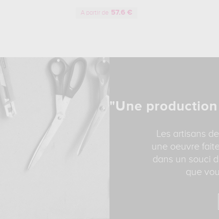
57.6 €
A partir de
"Une production
Les artisans de
une oeuvre faite
dans un souci d
que vou