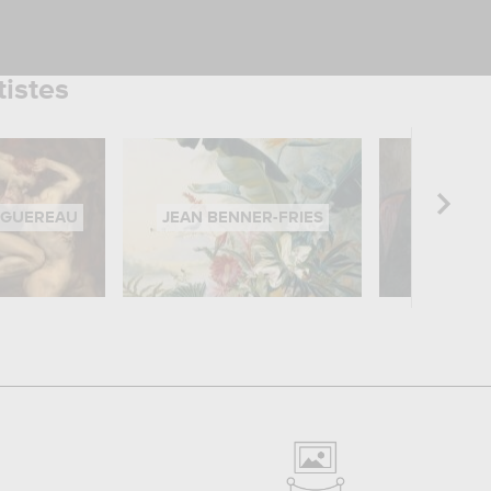
tistes
UGUEREAU
JEAN BENNER-FRIES
EUGÈNE