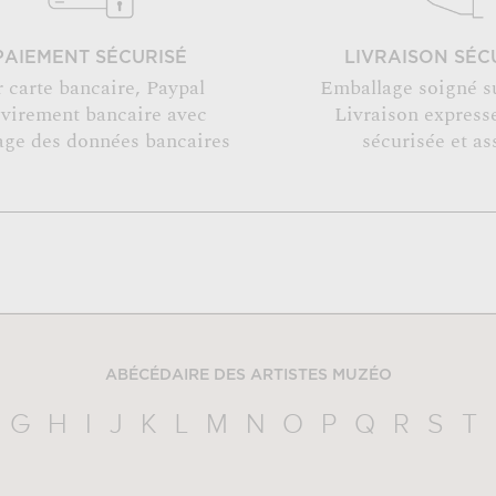
PAIEMENT SÉCURISÉ
LIVRAISON SÉC
r carte bancaire, Paypal
Emballage soigné s
 virement bancaire avec
Livraison expresse
age des données bancaires
sécurisée et as
ABÉCÉDAIRE DES ARTISTES MUZÉO
G
H
I
J
K
L
M
N
O
P
Q
R
S
T