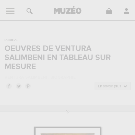
PEINTRE
OEUVRES DE VENTURA
SALIMBENI EN TABLEAU SUR
MESURE
VENTURA SALIMBENI : BIOGRAPHIE
Ventura Salimbeni, aussi connu sous le nom de Alessandro Ventura
En savoir plus
di Arcangelo Salimbèni, est un peintre né à Sienne, Italie, et mort à
Sienne, Italie. Ventura Salimbeni appartenait au style artistique
maniérisme. Il a été principalement actif durant la période
classique.
VENTURA SALIMBENI : SES PRINCIPALES OEUVRES
Ventura Salimbeni est notamment connu pour les œuvres
suivantes :
la trinité avec saint pierre et saint bernardin...
Vous