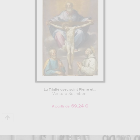
devrez vous rendre au musée des beaux-arts - palais fesch,
ajaccio, france pour pouvoir admirer l'une de ses œuvres. Les
œuvres de Ventura Salimbeni sont, en effet, principalement
conservées au
musée des beaux-arts - palais fesch, ajaccio,
france
. Muzéo vous propose des reproductions de tableaux de
grande qualité des principales œuvres de Ventura Salimbeni.
Pour en savoir plus sur la vie et l'œuvre de Ventura Salimbeni.
La Trinité avec saint Pierre et...
Ventura Salimbeni
69.24 €
A partir de