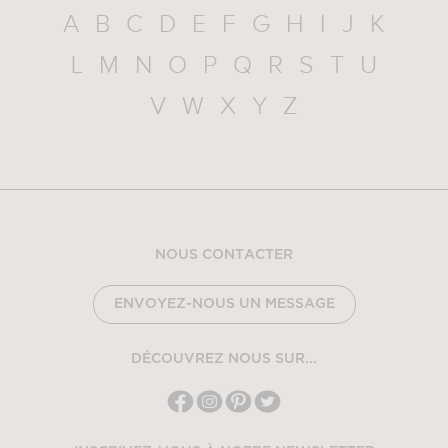
A
B
C
D
E
F
G
H
I
J
K
L
M
N
O
P
Q
R
S
T
U
V
W
X
Y
Z
NOUS CONTACTER
ENVOYEZ-NOUS UN MESSAGE
DÉCOUVREZ NOUS SUR...