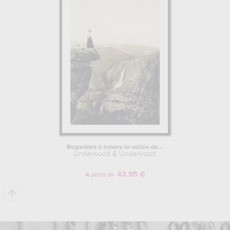
sont autant d'illustrations de ses sujets favoris : paysage... Vous
devrez vous rendre au royal geographical society, londres,
royaume-uni pour pouvoir admirer l'une de ses œuvres. Les
œuvres de Underwood & Underwood sont, en effet, principalement
conservées au
royal geographical society, londres, royaume-uni
.
Muzéo vous propose des tirages de photographies d'art de grande
qualité des principales œuvres de Underwood & Underwood.
Regardant à travers la vallée de...
Underwood & Underwood
43.95 €
A partir de