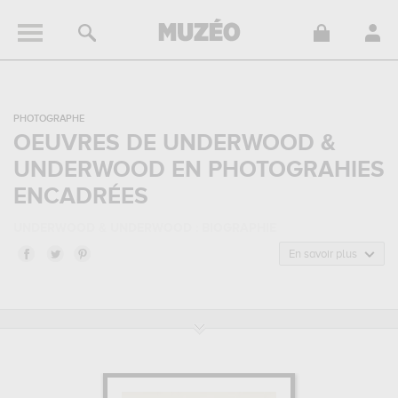
PHOTOGRAPHE
OEUVRES DE UNDERWOOD &
UNDERWOOD EN PHOTOGRAHIES
ENCADRÉES
UNDERWOOD & UNDERWOOD : BIOGRAPHIE
Underwood & Underwood, aussi connu sous le nom de Bert Elias
En savoir plus
Underwood, est un photographe, et mort à France. Underwood &
Underwood appartenait au style artistique photographie de
paysage. Il a été principalement actif durant la période guerres et
années folles.
UNDERWOOD & UNDERWOOD : SES PRINCIPALES OEUVRES
Underwood & Underwood est notamment connu pour les œuvres
suivantes :
regardant à travers la vallée de yosemite falls...
qui