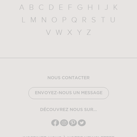
A
B
C
D
E
F
G
H
I
J
K
L
M
N
O
P
Q
R
S
T
U
V
W
X
Y
Z
NOUS CONTACTER
ENVOYEZ-NOUS UN MESSAGE
DÉCOUVREZ NOUS SUR...