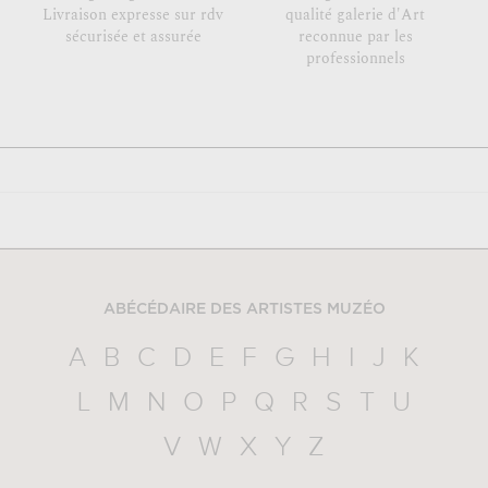
Livraison expresse sur rdv
qualité galerie d'Art
sécurisée et assurée
reconnue par les
professionnels
ABÉCÉDAIRE DES ARTISTES MUZÉO
A
B
C
D
E
F
G
H
I
J
K
L
M
N
O
P
Q
R
S
T
U
V
W
X
Y
Z