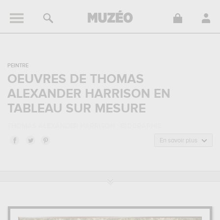
PEINTRE
OEUVRES DE THOMAS
ALEXANDER HARRISON EN
TABLEAU SUR MESURE
THOMAS ALEXANDER HARRISON : BIOGRAPHIE
Thomas Alexander Harrison, est un peintre de nationalité
En savoir plus
américaine
né en 1853 à Philadelphia, Etats-Unis, et mort en 1930
à Paris, France. Thomas Alexander Harrison appartenait au style
artistique post-impressionnisme. Il a été principalement actif durant
la période moderne au 20 siècle.
THOMAS ALEXANDER HARRISON : SES PRINCIPALES OEUVRES
Thomas Alexander Harrison est notamment connu pour les œuvres
suivantes :
la solitude ou solitude, en arcadie, marine -