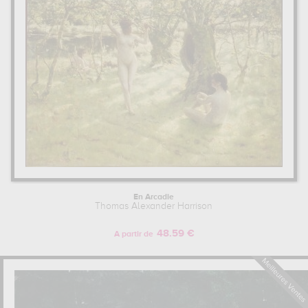
esquisse...
qui sont autant d'illustrations de ses sujets favoris :
paysage... Vous devrez vous rendre au musée d'orsay, paris,
france, pour pouvoir admirer l'une de ses œuvres. Les œuvres de
Thomas Alexander Harrison sont, en effet, principalement
conservées au
musée d'orsay, paris, france,
. Muzéo vous
propose des reproductions de tableaux de grande qualité des
principales œuvres de Thomas Alexander Harrison.
THOMAS ALEXANDER HARRISON : SON ITINÉRAIRE D'ARTISTE
Thomas Alexander Harrison a commencé sa formation à
l'établissement Académie des Beaux-Arts de Pennsylvanie,
Philadelphie, États-Unis. Thomas Alexander Harrison et Lovell Birge
Harrison ont des liens de parenté, ils font partie de la même famille
d'artistes.
En Arcadie
Thomas Alexander Harrison
Pour en savoir plus sur la vie et l'œuvre de Thomas Alexander
Harrison.
48.59 €
A partir de