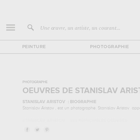
Une œuvre, un artiste, un courant...
PEINTURE
PHOTOGRAPHIE
PHOTOGRAPHE
OEUVRES DE STANISLAV ARI
STANISLAV ARISTOV : BIOGRAPHIE
Stanislav Aristov , est un photographe. Stanislav Aristov appa
STANISLAV ARISTOV : SES PRINCIPALES OEUVRES
Stanislav Aristov est notamment connu pour les œuvres su
Muzéo vous propose des tirages de photographies d'art de gr