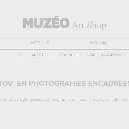
AFFICHE
DESSIN
HOME
›
ARTISTE
›
PHOTOGRAPHE
›
STANISLAV ARISTOV
›
STOV EN PHOTOGRAHIES ENCADRÉE
rtenait au style artistique photographie onirique. Il a été principalemen
ivantes :
tea of september, dd»d°d·d°d½ndod°n dd¾d»d¸d½d°...
qui son
ande qualité des principales œuvres de Stanislav Aristov .