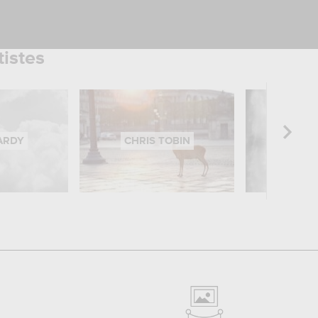
tistes
ARDY
CHRIS TOBIN
IVAN M