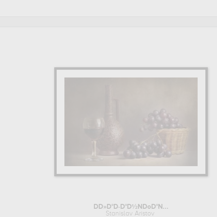
DD»D°D·D°D½NDoD°N...
Stanislav Aristov