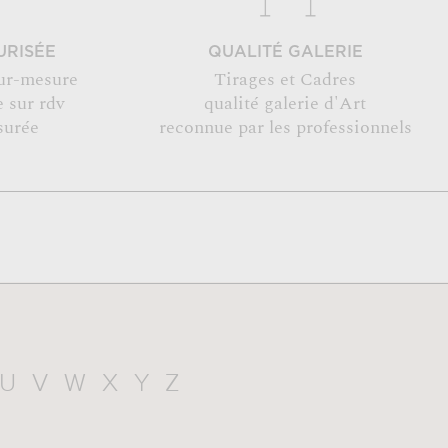
URISÉE
QUALITÉ GALERIE
ur-mesure
Tirages et Cadres
 sur rdv
qualité galerie d'Art
surée
reconnue par les professionnels
U
V
W
X
Y
Z