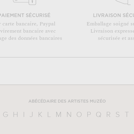
PAIEMENT SÉCURISÉ
LIVRAISON SÉC
r carte bancaire, Paypal
Emballage soigné s
 virement bancaire avec
Livraison expresse
age des données bancaires
sécurisée et as
ABÉCÉDAIRE DES ARTISTES MUZÉO
G
H
I
J
K
L
M
N
O
P
Q
R
S
T