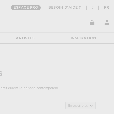
ESPACE PRO
BESOIN D'AIDE ?
€
FR
ARTISTES
INSPIRATION
S
t actif durant la période contemporain.
t autant d'illustrations de ses sujets favoris : nature morte...
En savoir plus