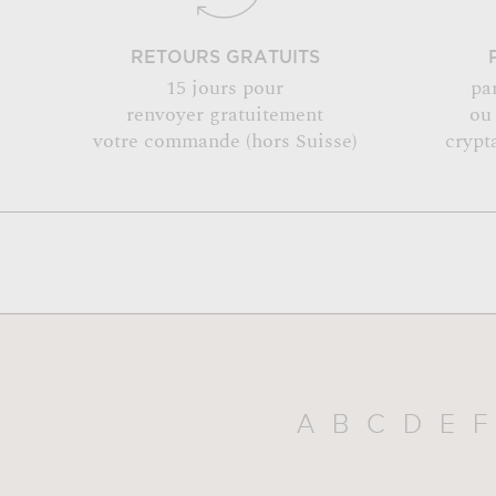
RETOURS GRATUITS
15 jours pour
pa
renvoyer gratuitement
ou
votre commande (hors Suisse)
crypt
A
B
C
D
E
F