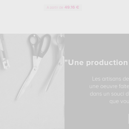
49.16 €
A partir de
"Une production
Les artisans de
une oeuvre faite
dans un souci d
que vou