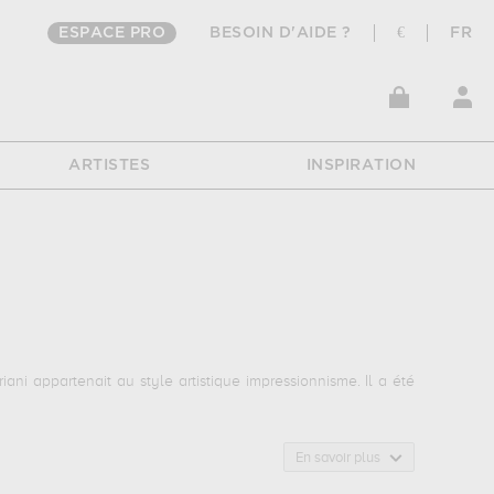
ESPACE PRO
BESOIN D'AIDE ?
€
FR
ARTISTES
INSPIRATION
ani appartenait au style artistique impressionnisme. Il a été
En savoir plus
ise commandée par l'amiral rieunier, en rade de gênes, le 9
onnels...
qui sont autant d'illustrations de ses sujets favoris :