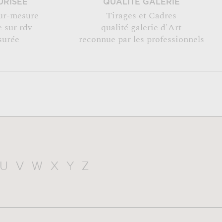
URISÉE
QUALITÉ GALERIE
ur-mesure
Tirages et Cadres
 sur rdv
qualité galerie d'Art
surée
reconnue par les professionnels
U
V
W
X
Y
Z