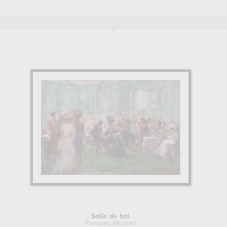
e et domaine national de versailles et de trianon, versailles, franc
au
musée et domaine national de versailles et de trianon, versailles, 
i.
Salle de bal
Pompeo Mariani