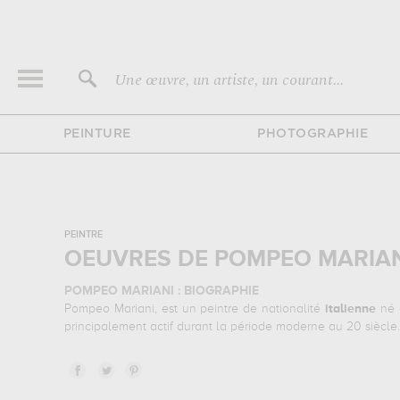
Une œuvre, un artiste, un courant...
PEINTURE
PHOTOGRAPHIE
PEINTRE
OEUVRES DE POMPEO MARIAN
POMPEO MARIANI : BIOGRAPHIE
Pompeo Mariani, est un peintre de nationalité
italienne
né e
principalement actif durant la période moderne au 20 siècle.
POMPEO MARIANI : SES PRINCIPALES OEUVRES
Pompeo Mariani est notamment connu pour les œuvres suiv
septembre 1892, à l'occasion des fêtes données en l'honne