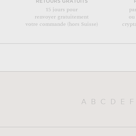
RETOURS GRATUITS
15 jours pour
pa
renvoyer gratuitement
ou
votre commande (hors Suisse)
crypt
A
B
C
D
E
F