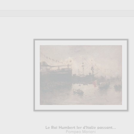
marine, scène de genre... Vous devrez vous rendre au musé
Pompeo Mariani sont, en effet, principalement conservées 
de grande qualité des principales œuvres de Pompeo Marian
Pour en savoir plus sur la vie et l'œuvre de Pompeo Mariani.
Le Roi Humbert Ier d'Italie passant...
Pompeo Mariani