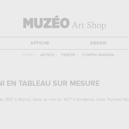
AFFICHE
DESSIN
HOME
›
ARTISTE
›
PEINTRE
›
POMPEO MARIANI
›
I EN TABLEAU SUR MESURE
n 1857 à Monza, Italie, et mort en 1927 à Borderara, Italie. Pompeo Mari
antes :
le roi humbert ier d'italie passant en revue l'escadre frança
ur de christophe colomb, salle de bal, joueurs de roulette professi