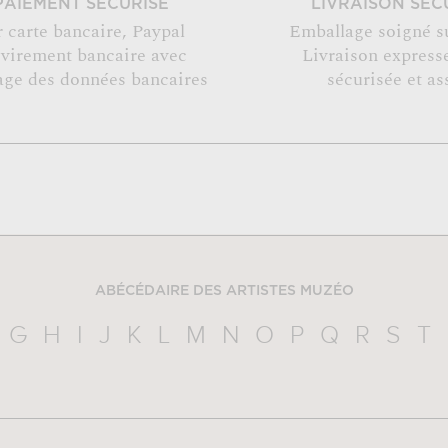
PAIEMENT SÉCURISÉ
LIVRAISON SÉC
r carte bancaire, Paypal
Emballage soigné s
 virement bancaire avec
Livraison expresse
age des données bancaires
sécurisée et as
ABÉCÉDAIRE DES ARTISTES MUZÉO
G
H
I
J
K
L
M
N
O
P
Q
R
S
T