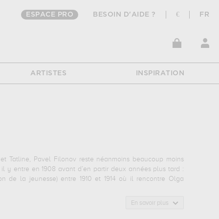
ESPACE PRO
BESOIN D'AIDE ?
€
FR
ARTISTES
INSPIRATION
et Tatline, Pavel Filonov reste néanmoins beaucoup moins
 il y entre en 1908 avant d’en partir deux années plus tard :
n de la jeunesse) entre 1910 et 1914 où il rencontre Olga
tique, ou anti-cubisme, tel qu’il le conçoit. D’après lui, le
En savoir plus
rface alors que le réalisme analytique représente les objets
sence de sa méthode était alors de créer des images complexes