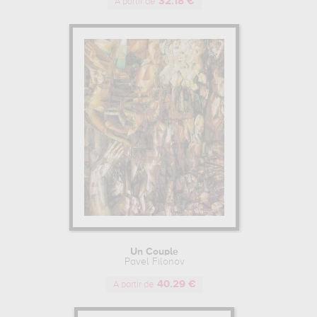
32.18 €
A partir de
Un Couple
Pavel Filonov
40.29 €
A partir de