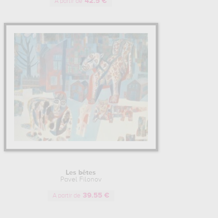
42.5 €
A partir de
Les bêtes
Pavel Filonov
39.55 €
A partir de