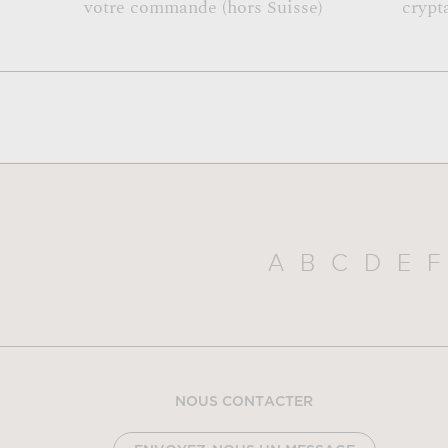
votre commande (hors Suisse)
crypt
A
B
C
D
E
F
NOUS CONTACTER