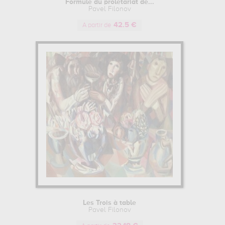
Formule du prolétariat de...
Pavel Filonov
42.5 €
A partir de
Les Trois à table
Pavel Filonov