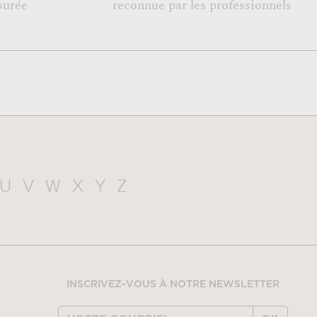
surée
reconnue par les professionnels
U
V
W
X
Y
Z
INSCRIVEZ-VOUS À NOTRE NEWSLETTER