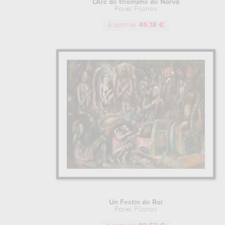
L'Arc de triomphe de Narva
Pavel Filonov
46.18 €
A partir de
Un Festin de Roi
Pavel Filonov