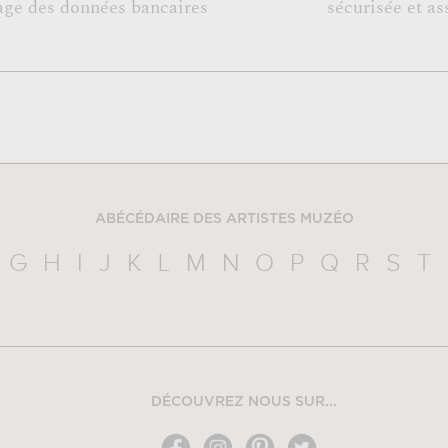
age des données bancaires
sécurisée et as
ABÉCÉDAIRE DES ARTISTES MUZÉO
G
H
I
J
K
L
M
N
O
P
Q
R
S
T
DÉCOUVREZ NOUS SUR...