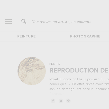
Une œuvre, un artiste, un courant...
PEINTURE
PHOTOGRAPHIE
PEINTRE
REPRODUCTION DE 
Pavel Filonov
naît le 8 janvier 1883 
connu qu’eux. En effet, après avoir rat
son art dérange, est obscur, incompri
Rozanova.
En 1912,
Pavel Filonov
publie l’article
cubisme n’est qu’une simple représenta
en utilisant les éléments de leur âme i