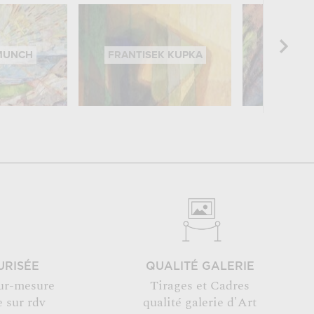
MUNCH
FRANTISEK KUPKA
OTTO 
URISÉE
QUALITÉ GALERIE
ur-mesure
Tirages et Cadres
 sur rdv
qualité galerie d'Art