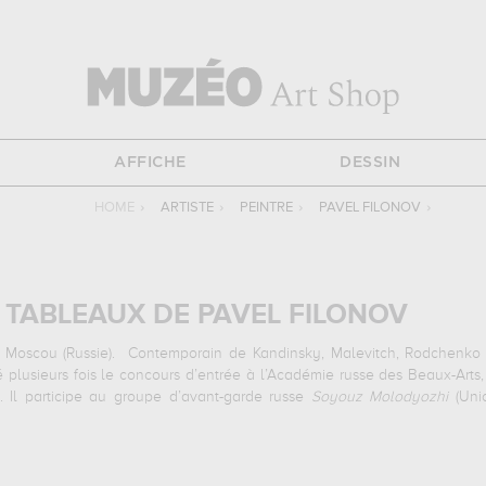
AFFICHE
DESSIN
HOME
›
ARTISTE
›
PEINTRE
›
PAVEL FILONOV
›
TABLEAUX DE PAVEL FILONOV
à Moscou (Russie).
Contemporain de Kandinsky, Malevitch, Rodchenko 
é plusieurs fois le concours d’entrée à l’Académie russe des Beaux-Arts,
s. Il participe au groupe d’avant-garde russe
Soyouz Molodyozhi
(Unio
Le canon et la loi
dans lequel il expose les principes du réalisme analy
tion d’objets réalisée en utilisant des éléments géométriques de leur su
ntérieur : en soit, il s’agit d’un combat entre la forme et le fond. L’es