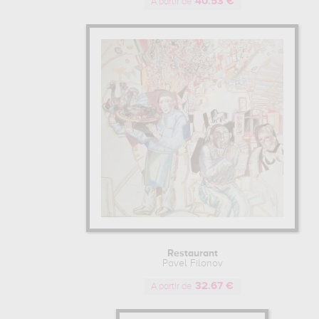
40.53 €
A partir de
Restaurant
Pavel Filonov
32.67 €
A partir de