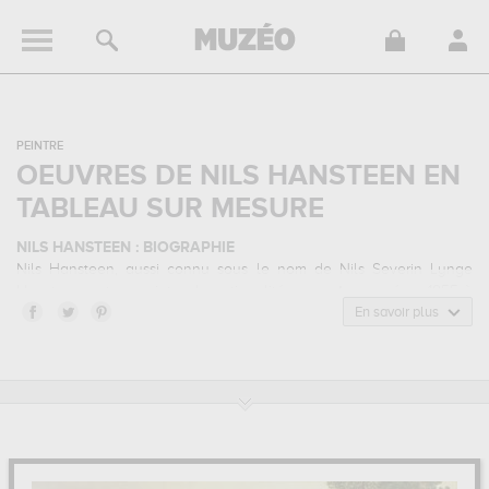
PEINTRE
OEUVRES DE NILS HANSTEEN EN
TABLEAU SUR MESURE
NILS HANSTEEN : BIOGRAPHIE
Nils Hansteen, aussi connu sous le nom de Nils Severin Lynge
Hansteen, est un peintre de nationalité
norvegienne
né en 1855 à
Mo i Rana, Norvège, et mort en 1912 à Christiania, Norvège. Nils
En savoir plus
Hansteen appartenait au style artistique réalisme. Il a été
principalement actif durant la période moderne au 19 siècle.
NILS HANSTEEN : SES PRINCIPALES OEUVRES
Nils Hansteen est notamment connu pour les œuvres suivantes :
winter...
qui sont autant d'illustrations de ses sujets favoris :
animaux, paysage... Muzéo vous propose des reproductions de
tableaux de grande qualité des principales œuvres de Nils