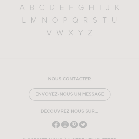
A
B
C
D
E
F
G
H
I
J
K
L
M
N
O
P
Q
R
S
T
U
V
W
X
Y
Z
NOUS CONTACTER
ENVOYEZ-NOUS UN MESSAGE
DÉCOUVREZ NOUS SUR...