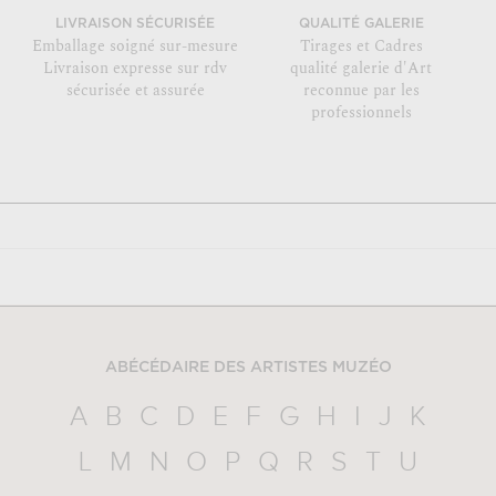
LIVRAISON SÉCURISÉE
QUALITÉ GALERIE
Emballage soigné sur-mesure
Tirages et Cadres
Livraison expresse sur rdv
qualité galerie d'Art
sécurisée et assurée
reconnue par les
professionnels
ABÉCÉDAIRE DES ARTISTES MUZÉO
A
B
C
D
E
F
G
H
I
J
K
L
M
N
O
P
Q
R
S
T
U