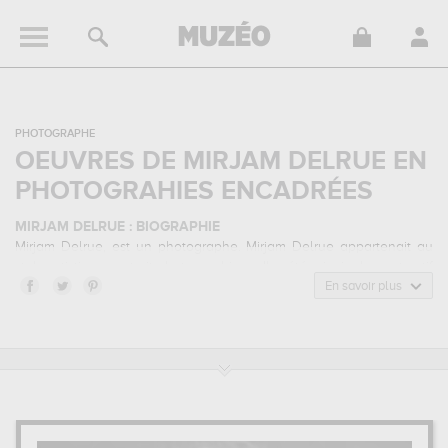
PHOTOGRAPHE
OEUVRES DE MIRJAM DELRUE EN
PHOTOGRAHIES ENCADRÉES
MIRJAM DELRUE : BIOGRAPHIE
Mirjam Delrue, est un photographe. Mirjam Delrue appartenait au
style artistique portrait photographique. Il a été principalement actif
durant la période contemporain.
En savoir plus
MIRJAM DELRUE : SES PRINCIPALES OEUVRES
Mirjam Delrue est notamment connu pour les œuvres suivantes :
tattoo veut être, voyage à l'aveugle, cochlée...
qui sont autant
d'illustrations de ses sujets favoris : portrait... Muzéo vous propose
des tirages de photographies d'art de grande qualité des
principales œuvres de Mirjam Delrue.