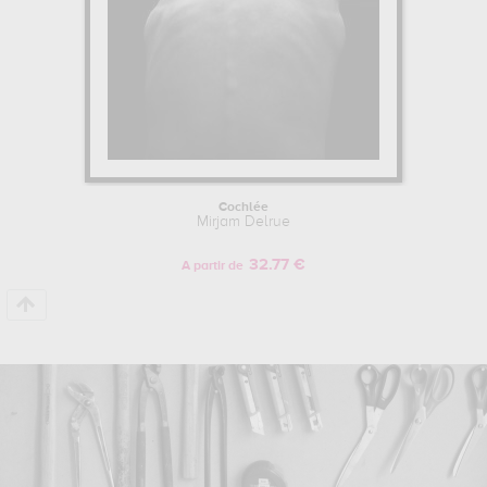
Cochlée
Mirjam Delrue
32.77 €
A partir de