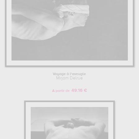
Voyage à l'aveugle
Mirjam Delrue
49.16 €
A partir de