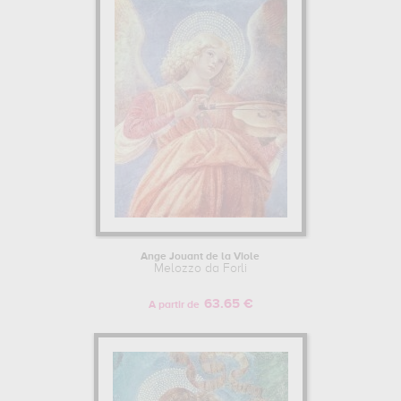
vatican, rome, italie pour pouvoir admirer l'une de ses œuvres. Les
œuvres de Melozzo da Forli sont, en effet, principalement
conservées au
pinacoteca vaticana, rome, italie, musées du
vatican, rome, italie
. Muzéo vous propose des reproductions de
tableaux de grande qualité des principales œuvres de Melozzo da
Forli.
MELOZZO DA FORLI : SON ITINÉRAIRE D'ARTISTE
Parmi ses élèves principaux (ou apprentis), Melozzo da Forli a
notamment enseigné à Marco Palmezzano.
Pour en savoir plus sur la vie et l'œuvre de Melozzo da Forli.
Ange Jouant de la Viole
Melozzo da Forli
63.65 €
A partir de