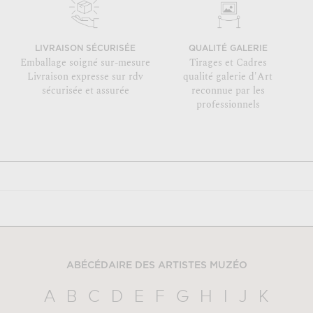
LIVRAISON SÉCURISÉE
QUALITÉ GALERIE
Emballage soigné sur-mesure
Tirages et Cadres
Livraison expresse sur rdv
qualité galerie d'Art
sécurisée et assurée
reconnue par les
professionnels
ABÉCÉDAIRE DES ARTISTES MUZÉO
A
B
C
D
E
F
G
H
I
J
K