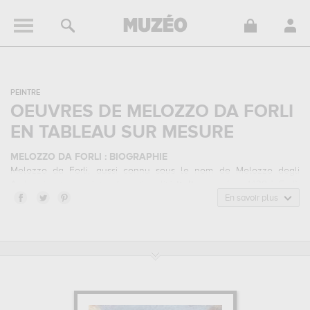
PEINTRE
OEUVRES DE MELOZZO DA FORLI
EN TABLEAU SUR MESURE
MELOZZO DA FORLI : BIOGRAPHIE
Melozzo da Forli, aussi connu sous le nom de Melozzo degli
Ambrogi, est un peintre de nationalité
italienne
né en 1438 à Forlì,
Italie, et mort en 1494 à Forlì, Italie. Melozzo da Forli appartenait au
En savoir plus
style artistique renaissance italienne. Il a été principalement actif
durant la période renaissance au 15 siècle.
MELOZZO DA FORLI : SES PRINCIPALES OEUVRES
Melozzo da Forli est notamment connu pour les œuvres suivantes :
ange jouant de la viole , ange musicien ...
qui sont autant
d'illustrations de ses sujets favoris : religion, musique... Vous devrez
vous rendre au pinacoteca vaticana, rome, italie, musées du