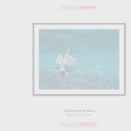
46.89 €
A partir de
Croisement bleu
Marc Pelissier
43.87 €
A partir de