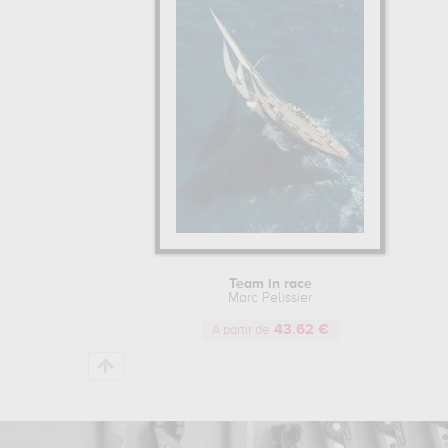
Team in race
Marc Pelissier
43.62 €
A partir de