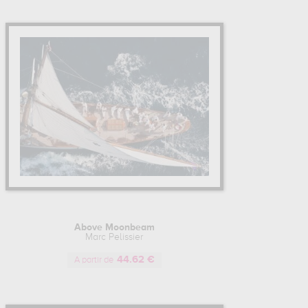
Above Moonbeam
Marc Pelissier
44.62 €
A partir de