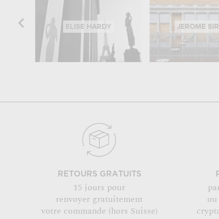
ELISE HARDY
JEROME SI
RETOURS GRATUITS
15 jours pour
pa
renvoyer gratuitement
ou
votre commande (hors Suisse)
crypt