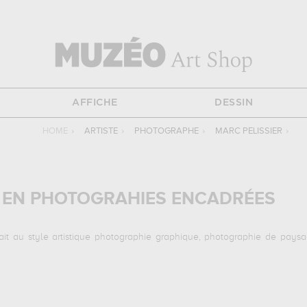
AFFICHE
DESSIN
HOME
›
ARTISTE
›
PHOTOGRAPHE
›
MARC PELISSIER
›
R EN PHOTOGRAHIES ENCADRÉES
nait au style artistique photographie graphique, photographie de paysa
antes :
race start, greenland fire sky, above moonbeam...
qui sont au
raphies d'art de grande qualité des principales œuvres de Marc Pelissier