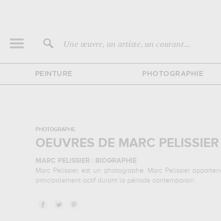
Une œuvre, un artiste, un courant...
PEINTURE
PHOTOGRAPHIE
PHOTOGRAPHE
OEUVRES DE MARC PELISSIE
MARC PELISSIER : BIOGRAPHIE
Marc Pelissier, est un photographe. Marc Pelissier apparte
principalement actif durant la période contemporain.
MARC PELISSIER : SES PRINCIPALES OEUVRES
Marc Pelissier est notamment connu pour les œuvres suiv
animaux, urbain... Muzéo vous propose des tirages de photog