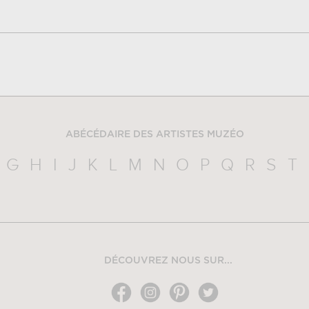
ABÉCÉDAIRE DES ARTISTES MUZÉO
G
H
I
J
K
L
M
N
O
P
Q
R
S
T
DÉCOUVREZ NOUS SUR...