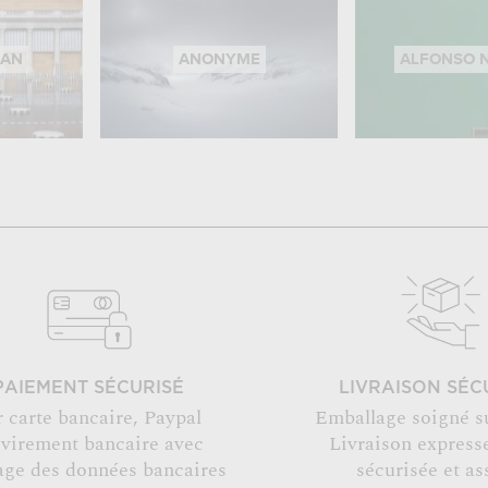
RAN
ANONYME
ALFONSO 
PAIEMENT SÉCURISÉ
LIVRAISON SÉC
r carte bancaire, Paypal
Emballage soigné s
 virement bancaire avec
Livraison expresse
age des données bancaires
sécurisée et as