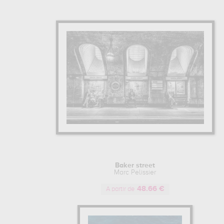
Baker street
Marc Pelissier
48.66 €
A partir de