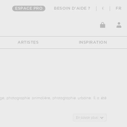
ESPACE PRO
BESOIN D'AIDE ?
€
FR
ARTISTES
INSPIRATION
ge, photographie animalière, photographie urbaine. Il a été
En savoir plus
tant d'illustrations de ses sujets favoris : marine, paysage,
.