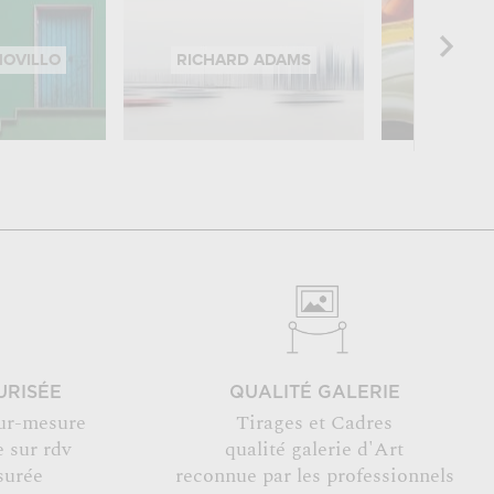
NOVILLO
RICHARD ADAMS
BRIAN
URISÉE
QUALITÉ GALERIE
ur-mesure
Tirages et Cadres
 sur rdv
qualité galerie d'Art
surée
reconnue par les professionnels