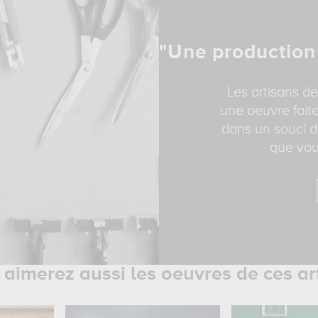
"Une production
Les artisans de
une oeuvre faite
dans un souci d
que vou
aimerez aussi les oeuvres de ces ar