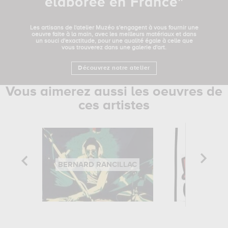
élaborée en France"
Les artisans de l'atelier Muzéo s'engagent à vous fournir une
oeuvre faite à la main, avec les meilleurs matériaux et dans
un souci d'exactitude, pour une qualité égale à celle que
vous trouverez dans une galerie d'art.
Découvrez notre atelier
Vous aimerez aussi les oeuvres de
ces artistes
BERNARD RANCILLAC
KEITH H