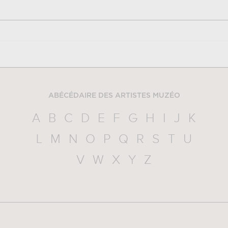
ABÉCÉDAIRE DES ARTISTES MUZÉO
A
B
C
D
E
F
G
H
I
J
K
L
M
N
O
P
Q
R
S
T
U
V
W
X
Y
Z