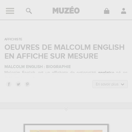
AFFICHISTE
OEUVRES DE MALCOLM ENGLISH
EN AFFICHE SUR MESURE
MALCOLM ENGLISH : BIOGRAPHIE
Malcolm English, est un affichiste de nationalité
anglaise
né en
1946. Malcolm English appartenait au style artistique pop art. Il a
été principalement actif durant la période contemporain au 20
En savoir plus
siècle.
MALCOLM ENGLISH : SES PRINCIPALES OEUVRES
Malcolm English est notamment connu pour les œuvres suivantes :
carnaby street, the military look, bonnie and clyde fashions...
qui sont autant d'illustrations de ses sujets favoris : humour &
insolite, architecture... Vous devrez vous rendre au collection privée
pour pouvoir admirer l'une de ses œuvres. Les œuvres de Malcolm