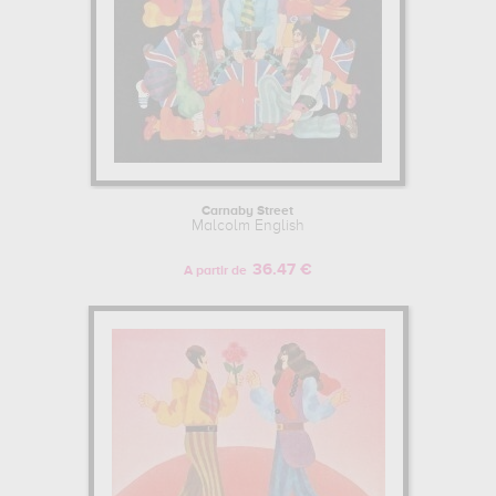
Carnaby Street
Malcolm English
36.47 €
A partir de