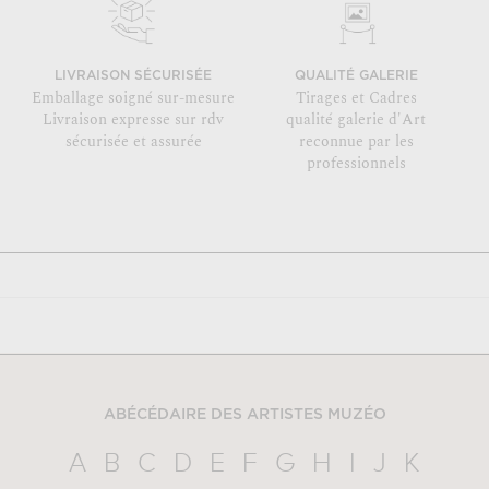
LIVRAISON SÉCURISÉE
QUALITÉ GALERIE
Emballage soigné sur-mesure
Tirages et Cadres
Livraison expresse sur rdv
qualité galerie d'Art
sécurisée et assurée
reconnue par les
professionnels
ABÉCÉDAIRE DES ARTISTES MUZÉO
A
B
C
D
E
F
G
H
I
J
K