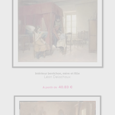
de ses œuvres. Les œuvres de Léon Delachaux sont, en effet,
principalement conservées au
musée d'orsay, paris, france
.
Muzéo vous propose des reproductions de tableaux de grande
qualité des principales œuvres de Léon Delachaux.
LÉON DELACHAUX : SON ITINÉRAIRE D'ARTISTE
Léon Delachaux a commencé sa formation à l'établissement
Académie des Beaux-Arts de Pennsylvanie, Philadelphie, États-
Unis.
Intérieur berrichon, mère et fille
Léon Delachaux
40.83 €
A partir de