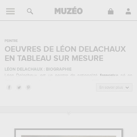
PEINTRE
OEUVRES DE LÉON DELACHAUX
EN TABLEAU SUR MESURE
LÉON DELACHAUX : BIOGRAPHIE
Léon Delachaux, est un peintre de nationalité
française
né en
1850 à Villers-le-Lac, France, et mort en 1919 à Saint-Amand-
Montrond, France. Léon Delachaux appartenait au style artistique
En savoir plus
naturalisme. Il a été principalement actif durant la période moderne
au 19 siècle.
LÉON DELACHAUX : SES PRINCIPALES OEUVRES
Léon Delachaux est notamment connu pour les œuvres suivantes :
la lingère, intérieur berrichon, mère et fille...
qui sont autant
d'illustrations de ses sujets favoris : marine... Vous devrez vous
rendre au musée d'orsay, paris, france pour pouvoir admirer l'une