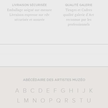
LIVRAISON SÉCURISÉE
QUALITÉ GALERIE
Emballage soigné sur-mesure
Tirages et Cadres
Livraison expresse sur rdv
qualité galerie d'Art
sécurisée et assurée
reconnue par les
professionnels
ABÉCÉDAIRE DES ARTISTES MUZÉO
A
B
C
D
E
F
G
H
I
J
K
L
M
N
O
P
Q
R
S
T
U