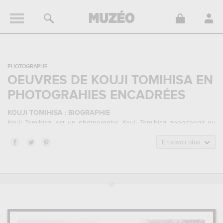
PHOTOGRAPHE
OEUVRES DE KOUJI TOMIHISA EN
PHOTOGRAHIES ENCADRÉES
KOUJI TOMIHISA : BIOGRAPHIE
Kouji Tomihisa, est un photographe. Kouji Tomihisa appartenait au
style artistique photographie de paysage, photographie graphique.
Il a été principalement actif durant la période contemporain.
En savoir plus
KOUJI TOMIHISA : SES PRINCIPALES OEUVRES
Kouji Tomihisa est notamment connu pour les œuvres suivantes :
rain of spring, senjyougahara, couleur du japon...
qui sont autant
d'illustrations de ses sujets favoris : paysage, fleurs & botanique...
Muzéo vous propose des tirages de photographies d'art de grande
qualité des principales œuvres de Kouji Tomihisa.