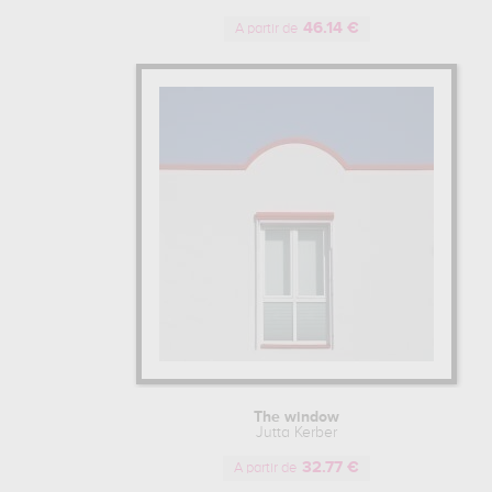
46.14 €
A partir de
The window
Jutta Kerber
32.77 €
A partir de