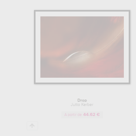
Drop
Jutta Kerber
44.62 €
A partir de