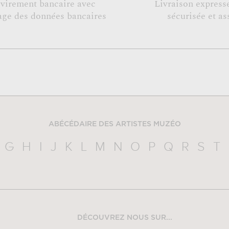
 virement bancaire avec
Livraison expresse
age des données bancaires
sécurisée et as
ABÉCÉDAIRE DES ARTISTES MUZÉO
G
H
I
J
K
L
M
N
O
P
Q
R
S
T
DÉCOUVREZ NOUS SUR...