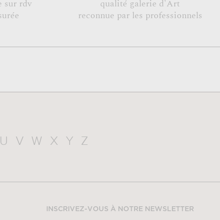
 sur rdv
qualité galerie d'Art
surée
reconnue par les professionnels
U
V
W
X
Y
Z
INSCRIVEZ-VOUS À NOTRE NEWSLETTER