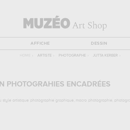
AFFICHE
DESSIN
HOME
›
ARTISTE
›
PHOTOGRAPHE
›
JUTTA KERBER
›
EN PHOTOGRAHIES ENCADRÉES
u style artistique photographie graphique, macro photographie, photograph
antes :
convoluted, adherence, explosion...
qui sont autant d'illustrat
ies d'art de grande qualité des principales œuvres de Jutta Kerber.