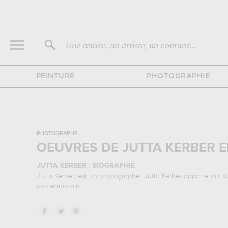
Une œuvre, un artiste, un courant...
PEINTURE
PHOTOGRAPHIE
PHOTOGRAPHE
OEUVRES DE JUTTA KERBER 
JUTTA KERBER : BIOGRAPHIE
Jutta Kerber, est un photographe. Jutta Kerber appartenait a
contemporain.
JUTTA KERBER : SES PRINCIPALES OEUVRES
Jutta Kerber est notamment connu pour les œuvres suiv
architecture... Muzéo vous propose des tirages de photograph