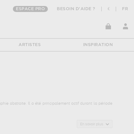
ESPACE PRO
BESOIN D'AIDE ?
€
FR
ARTISTES
INSPIRATION
ie abstraite. Il a été principalement actif durant la période
En savoir plus
ions de ses sujets favoris : abstraction, fleurs & botanique,