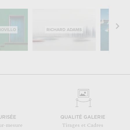
NOVILLO
RICHARD ADAMS
MARC P
URISÉE
QUALITÉ GALERIE
ur-mesure
Tirages et Cadres