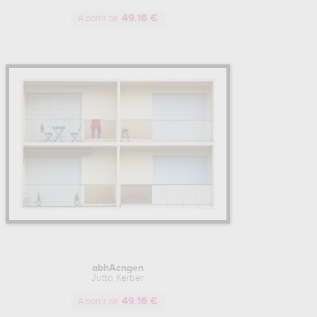
49.16 €
A partir de
abhAcngen
Jutta Kerber
49.16 €
A partir de