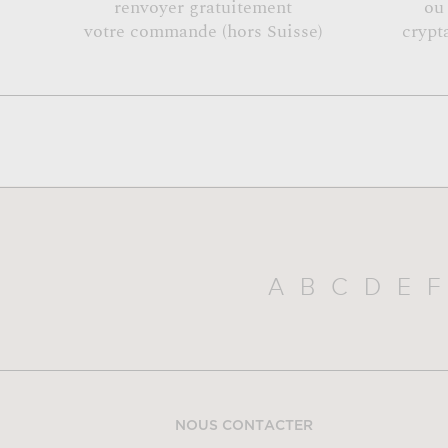
renvoyer gratuitement
ou
votre commande (hors Suisse)
crypt
A
B
C
D
E
F
NOUS CONTACTER