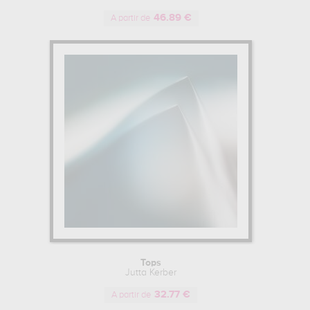
46.89 €
A partir de
Tops
Jutta Kerber
32.77 €
A partir de