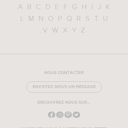
A
B
C
D
E
F
G
H
I
J
K
L
M
N
O
P
Q
R
S
T
U
V
W
X
Y
Z
NOUS CONTACTER
ENVOYEZ-NOUS UN MESSAGE
DÉCOUVREZ NOUS SUR...