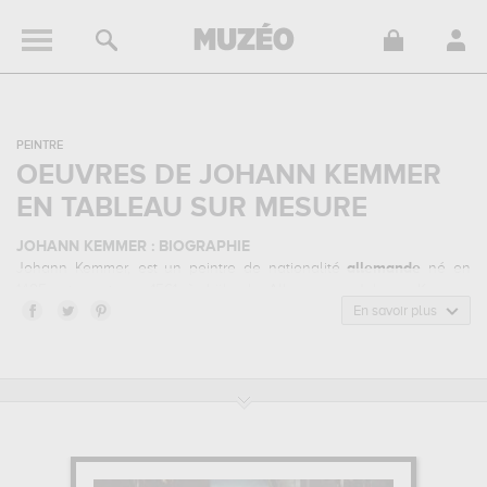
PEINTRE
OEUVRES DE JOHANN KEMMER
EN TABLEAU SUR MESURE
JOHANN KEMMER : BIOGRAPHIE
Johann Kemmer, est un peintre de nationalité
allemande
né en
1495, et mort en 1561 à Lübeck, Allemagne. Johann Kemmer
appartenait au style artistique renaissance flamande & nordique. Il
En savoir plus
a été principalement actif durant la période renaissance au 16
siècle.
JOHANN KEMMER : SES PRINCIPALES OEUVRES
Johann Kemmer est notamment connu pour les œuvres suivantes :
le christ et les femmes adultères...
qui sont autant d'illustrations
de ses sujets favoris : religion... Muzéo vous propose des
reproductions de tableaux de grande qualité des principales