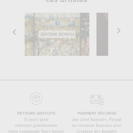
JÉRÔME BOSCH
JAN VAN
RETOURS GRATUITS
PAIEMENT SÉCURISÉ
15 jours pour
par carte bancaire, Paypal
renvoyer gratuitement
ou virement bancaire avec
votre commande (hors Suisse)
cryptage des données