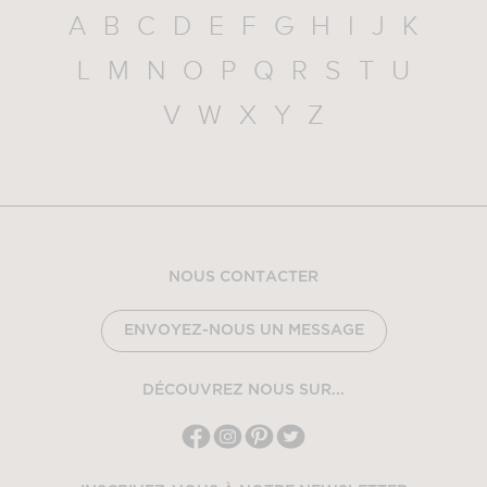
A
B
C
D
E
F
G
H
I
J
K
L
M
N
O
P
Q
R
S
T
U
V
W
X
Y
Z
NOUS CONTACTER
ENVOYEZ-NOUS UN MESSAGE
DÉCOUVREZ NOUS SUR...