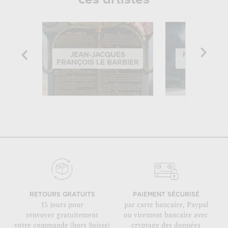
JEAN-JACQUES
FRANÇOIS-
FRANÇOIS LE BARBIER
BIAR
RETOURS GRATUITS
PAIEMENT SÉCURISÉ
15 jours pour
par carte bancaire, Paypal
renvoyer gratuitement
ou virement bancaire avec
votre commande (hors Suisse)
cryptage des données