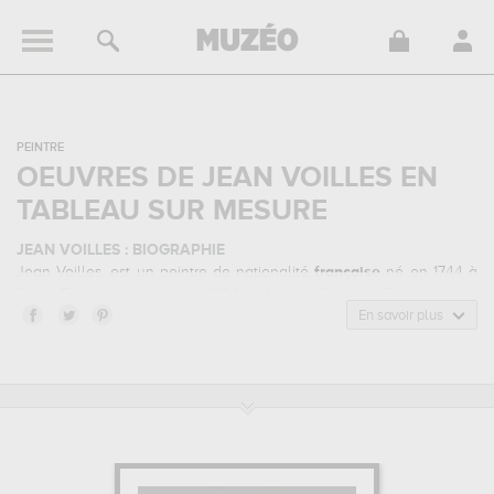
PEINTRE
OEUVRES DE JEAN VOILLES EN
TABLEAU SUR MESURE
JEAN VOILLES : BIOGRAPHIE
Jean Voilles, est un peintre de nationalité
française
né en 1744 à
Paris, France, et mort en 1804 à Lons-le-Saunier, France. Jean
Voilles appartenait au style artistique ecole française. Il a été
En savoir plus
principalement actif durant la période classique au 18 siècle.
JEAN VOILLES : SES PRINCIPALES OEUVRES
Jean Voilles est notamment connu pour les œuvres suivantes :
portrait de michel perrot...
qui sont autant d'illustrations de ses
sujets favoris : portrait... Vous devrez vous rendre au musée magnin,
dijon, france pour pouvoir admirer l'une de ses œuvres. Les œuvres
de Jean Voilles sont, en effet, principalement conservées au