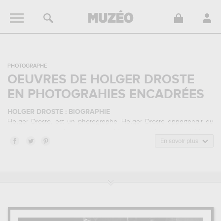
PHOTOGRAPHE
OEUVRES DE HOLGER DROSTE
EN PHOTOGRAHIES ENCADRÉES
HOLGER DROSTE : BIOGRAPHIE
Holger Droste, est un photographe. Holger Droste appartenait au
style artistique photographie onirique, portrait photographique,
urbex. Il a été principalement actif durant la période contemporain.
En savoir plus
HOLGER DROSTE : SES PRINCIPALES OEUVRES
Holger Droste est notamment connu pour les œuvres suivantes :
locomotive breath, time to go, benz...
qui sont autant
d'illustrations de ses sujets favoris : nature morte, portrait, transport,
architecture... Muzéo vous propose des tirages de photographies
d'art de grande qualité des principales œuvres de Holger Droste.