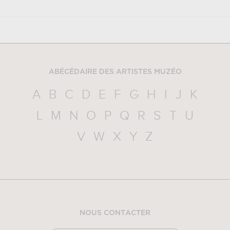
ABÉCÉDAIRE DES ARTISTES MUZÉO
A
B
C
D
E
F
G
H
I
J
K
L
M
N
O
P
Q
R
S
T
U
V
W
X
Y
Z
NOUS CONTACTER