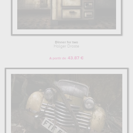
Dinner for two
Holger Droste
43.87 €
A partir de