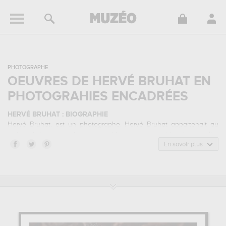
PHOTOGRAPHE
OEUVRES DE HERVÉ BRUHAT EN
PHOTOGRAHIES ENCADRÉES
HERVÉ BRUHAT : BIOGRAPHIE
Hervé Bruhat, est un photographe. Hervé Bruhat appartenait au
style artistique portrait photographique, photographie ethnique. Il a
été principalement actif durant la période contemporain.
En savoir plus
HERVÉ BRUHAT : SES PRINCIPALES OEUVRES
Hervé Bruhat est notamment connu pour les œuvres suivantes :
les
guerriers guérisseurs d'inde, les guerriers guérisseurs d'inde...
qui sont autant d'illustrations de ses sujets favoris : cultures du
monde... Muzéo vous propose des tirages de photographies d'art
de grande qualité des principales œuvres de Hervé Bruhat.