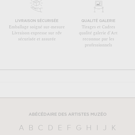
LIVRAISON SÉCURISÉE
QUALITÉ GALERIE
Emballage soigné sur-mesure
Tirages et Cadres
Livraison expresse sur rdv
qualité galerie d'Art
sécurisée et assurée
reconnue par les
professionnels
ABÉCÉDAIRE DES ARTISTES MUZÉO
A
B
C
D
E
F
G
H
I
J
K