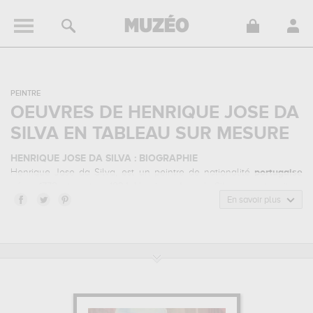
PEINTRE
OEUVRES DE HENRIQUE JOSE DA
SILVA EN TABLEAU SUR MESURE
HENRIQUE JOSE DA SILVA : BIOGRAPHIE
Henrique Jose da Silva, est un peintre de nationalité
portugaise
né en 1772, et mort en 1834. Henrique Jose da Silva appartenait au
style artistique néo-classicisme. Il a été principalement actif durant
En savoir plus
la période classique au 19 siècle.
HENRIQUE JOSE DA SILVA : SES PRINCIPALES OEUVRES
Henrique Jose da Silva est notamment connu pour les œuvres
suivantes :
pedro i roi du brésil...
qui sont autant d'illustrations de
ses sujets favoris : portrait... Vous devrez vous rendre au museu
historico nacional, rio de janeiro, brazil pour pouvoir admirer l'une
de ses œuvres. Les œuvres de Henrique Jose da Silva sont, en