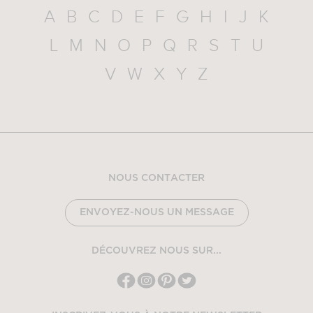
A
B
C
D
E
F
G
H
I
J
K
L
M
N
O
P
Q
R
S
T
U
V
W
X
Y
Z
NOUS CONTACTER
ENVOYEZ-NOUS UN MESSAGE
DÉCOUVREZ NOUS SUR...