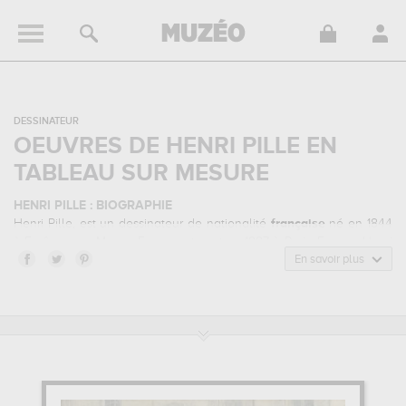
DESSINATEUR
OEUVRES DE HENRI PILLE EN
TABLEAU SUR MESURE
HENRI PILLE : BIOGRAPHIE
Henri Pille, est un dessinateur de nationalité
française
né en 1844
à Essômes-sur-Marne, France, et mort en 1897 à Paris, France. Henri
Pille appartenait au style artistique ecole française. Il a été
En savoir plus
principalement actif durant la période classique au 19 siècle.
HENRI PILLE : SES PRINCIPALES OEUVRES
Henri Pille est notamment connu pour les œuvres suivantes :
une
soupe populaire pendant le siège de paris...
qui sont autant
d'illustrations de ses sujets favoris : humour & insolite,
gastronomie... Vous devrez vous rendre au musée national du
château de pau, pau, france, pour pouvoir admirer l'une de ses