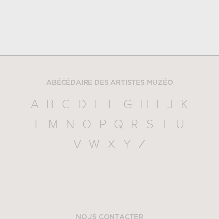
ABÉCÉDAIRE DES ARTISTES MUZÉO
A
B
C
D
E
F
G
H
I
J
K
L
M
N
O
P
Q
R
S
T
U
V
W
X
Y
Z
NOUS CONTACTER