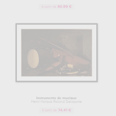
60.89 €
A partir de
Instruments de musique
Henri Horace Roland Delaporte
74.41 €
A partir de