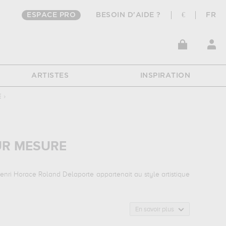
ESPACE PRO
BESOIN D'AIDE ?
€
FR
ARTISTES
INSPIRATION
E
›
UR MESURE
Henri Horace Roland Delaporte appartenait au style artistique
En savoir plus
 la petite collation (ou carafe d'orgeat)...
qui sont autant
, musée des beaux-arts - château royal de blois, blois, france