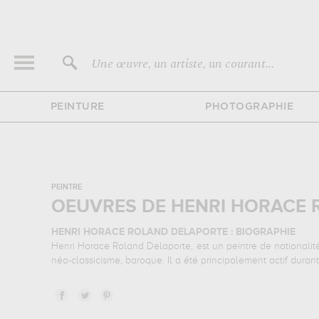
Une œuvre, un artiste, un courant...
PEINTURE
PHOTOGRAPHIE
PEINTRE
OEUVRES DE HENRI HORACE 
HENRI HORACE ROLAND DELAPORTE : BIOGRAPHIE
Henri Horace Roland Delaporte, est un peintre de nationali
néo-classicisme, baroque. Il a été principalement actif durant
HENRI HORACE ROLAND DELAPORTE : SES PRINCIPALE
Henri Horace Roland Delaporte est notamment connu pour
d'illustrations de ses sujets favoris : gastronomie, nature m