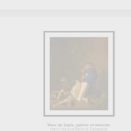
pour pouvoir admirer l'une de ses œuvres. Les œuvres de H
château royal de blois, blois, france
. Muzéo vous propose d
HENRI HORACE ROLAND DELAPORTE : SON ITINÉRAIRE D
Par la suite, Henri Horace Roland Delaporte se forme et étu
Vase de Lapis, sphère et musette
Henri Horace Roland Delaporte