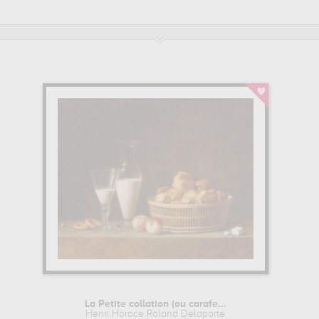
enri Horace Roland Delaporte sont, en effet, principalement conservée
es reproductions de tableaux de grande qualité des principales œuvre
'ARTISTE
die auprès de Jean-Baptiste Oudry.
La Petite collation (ou carafe...
Henri Horace Roland Delaporte