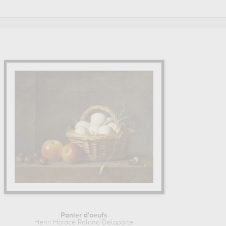
s au
musée du louvre, paris, france, musée des beaux-arts -
s de Henri Horace Roland Delaporte.
Panier d'oeufs
Henri Horace Roland Delaporte