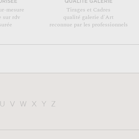
URISÉE
QUALITÉ GALERIE
ur-mesure
Tirages et Cadres
 sur rdv
qualité galerie d'Art
surée
reconnue par les professionnels
U
V
W
X
Y
Z