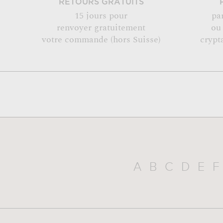
RETOURS GRATUITS
15 jours pour
pa
renvoyer gratuitement
ou
votre commande (hors Suisse)
crypt
A
B
C
D
E
F