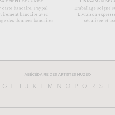
PAIEMENT SÉCURISÉ
LIVRAISON SÉC
r carte bancaire, Paypal
Emballage soigné s
 virement bancaire avec
Livraison expresse
age des données bancaires
sécurisée et as
ABÉCÉDAIRE DES ARTISTES MUZÉO
G
H
I
J
K
L
M
N
O
P
Q
R
S
T