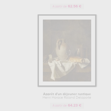
62.56 €
A partir de
Apprêt d'un déjeuner rustique
Henri Horace Roland Delaporte
64.23 €
A partir de