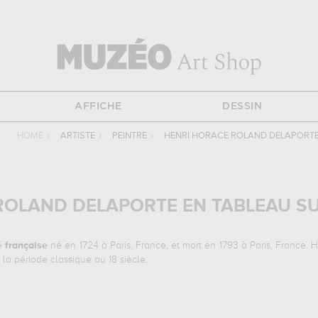
AFFICHE
DESSIN
HOME
›
ARTISTE
›
PEINTRE
›
HENRI HORACE ROLAND DELAPORT
ROLAND DELAPORTE EN TABLEAU S
té
française
né en 1724 à Paris, France, et mort en 1793 à Paris, France. 
 la période classique au 18 siècle.
S OEUVRES
 les œuvres suivantes :
panier d'oeufs, apprêt d'un déjeuner rustique,
orte, musique... Vous devrez vous rendre au musée du louvre, paris, france