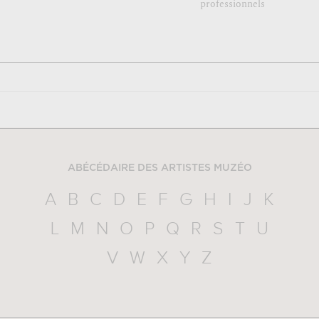
professionnels
ABÉCÉDAIRE DES ARTISTES MUZÉO
A
B
C
D
E
F
G
H
I
J
K
L
M
N
O
P
Q
R
S
T
U
V
W
X
Y
Z