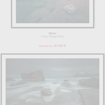
Dawn
Haim Rosenfeld
41.09 €
A partir de