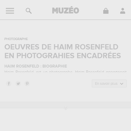
PHOTOGRAPHE
OEUVRES DE HAIM ROSENFELD
EN PHOTOGRAHIES ENCADRÉES
HAIM ROSENFELD : BIOGRAPHIE
Haim Rosenfeld, est un photographe. Haim Rosenfeld appartenait
au style artistique photographie de paysage. Il a été
principalement actif durant la période contemporain.
En savoir plus
HAIM ROSENFELD : SES PRINCIPALES OEUVRES
Haim Rosenfeld est notamment connu pour les œuvres suivantes :
dawn, vikings homeland, arctic sunrise...
qui sont autant
d'illustrations de ses sujets favoris : paysage, marine... Muzéo vous
propose des tirages de photographies d'art de grande qualité des
principales œuvres de Haim Rosenfeld.