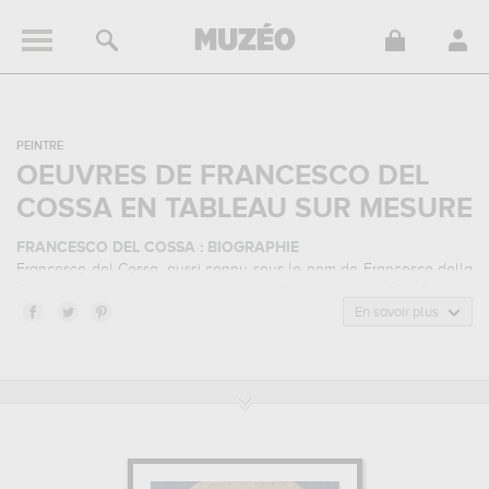
PEINTRE
OEUVRES DE FRANCESCO DEL
COSSA EN TABLEAU SUR MESURE
FRANCESCO DEL COSSA : BIOGRAPHIE
Francesco del Cossa, aussi connu sous le nom de Francesco della
Cossa, est un peintre de nationalité
italienne
né en 1435 à Ferrare,
Italie, et mort en 1477 à Bologne, Italie. Francesco del Cossa
En savoir plus
appartenait au style artistique renaissance italienne. Il a été
principalement actif durant la période renaissance au 15 siècle.
FRANCESCO DEL COSSA : SES PRINCIPALES OEUVRES
Francesco del Cossa est notamment connu pour les œuvres
suivantes :
saint florian...
qui sont autant d'illustrations de ses
sujets favoris : religion, mythologie... Vous devrez vous rendre au
national gallery of art, washington dc, etats-unis, palazzo