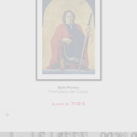
schifanoia, ferrara, emilia romagna, italy pour pouvoir admirer l'une
de ses œuvres. Les œuvres de Francesco del Cossa sont, en effet,
principalement conservées au
national gallery of art, washington
dc, etats-unis, palazzo schifanoia, ferrara, emilia romagna, italy
.
Muzéo vous propose des reproductions de tableaux de grande
qualité des principales œuvres de Francesco del Cossa.
FRANCESCO DEL COSSA : SON ITINÉRAIRE D'ARTISTE
Parmi ses élèves principaux (ou apprentis), Francesco del Cossa a
notamment enseigné à Ercole de Roberti.
Pour en savoir plus sur la vie et l'œuvre de Francesco del Cossa.
Saint Florian
Francesco del Cossa
71.18 €
A partir de