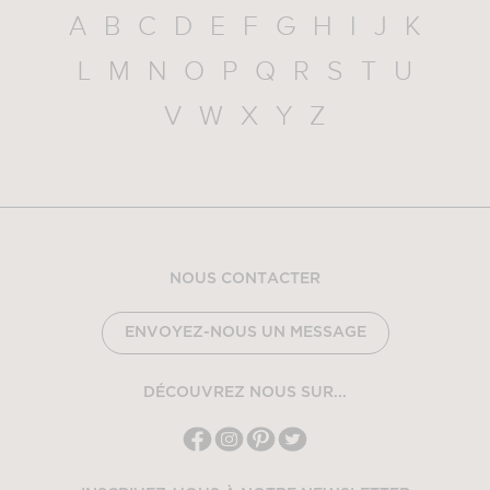
A
B
C
D
E
F
G
H
I
J
K
L
M
N
O
P
Q
R
S
T
U
V
W
X
Y
Z
NOUS CONTACTER
ENVOYEZ-NOUS UN MESSAGE
DÉCOUVREZ NOUS SUR...