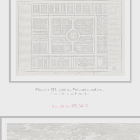
montmartre et saint laurent, planche 17: vue des parterres du
palais-royal...
qui sont autant d'illustrations de ses sujets favoris :
architecture, jardin... Vous devrez vous rendre au châteaux de
versailles et de trianon, versailles, france pour pouvoir admirer
l'une de ses œuvres. Les œuvres de Famille des Perelle sont, en
effet, principalement conservées au
châteaux de versailles et de
trianon, versailles, france
. Muzéo vous propose des reproductions
d'affiches de grande qualité des principales œuvres de Famille des
Perelle.
Planche 133: plan du Potager royal de...
Famille des Perelle
45.34 €
A partir de