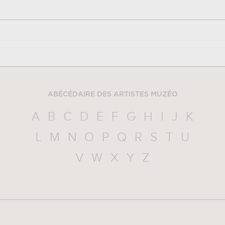
ABÉCÉDAIRE DES ARTISTES MUZÉO
A
B
C
D
E
F
G
H
I
J
K
L
M
N
O
P
Q
R
S
T
U
V
W
X
Y
Z