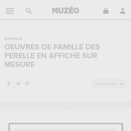
AFFICHISTE
OEUVRES DE FAMILLE DES
PERELLE EN AFFICHE SUR
MESURE
FAMILLE DES PERELLE : BIOGRAPHIE
Famille des Perelle, est un affichiste. Famille des Perelle
En savoir plus
appartenait au style artistique estampe & gravure classique. Il a été
principalement actif durant la période classique.
FAMILLE DES PERELLE : SES PRINCIPALES OEUVRES
Famille des Perelle est notamment connu pour les œuvres
suivantes :
planche 83 : vue du château-neuf et de ses terrasses
de saint-germain-en-laye, sur les jardins, planche 67: vue
perspective de l'hôpital saint-louis entre les faubourgs