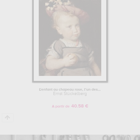
pour pouvoir admirer l'une de ses œuvres. Les œuvres de Ernst
Stückelberg sont, en effet, principalement conservées au
musée
d'orsay, paris, france
. Muzéo vous propose des reproductions de
tableaux de grande qualité des principales œuvres de Ernst
Stückelberg.
L'enfant au chapeau rose, l'un des...
Ernst Stückelberg
40.58 €
A partir de