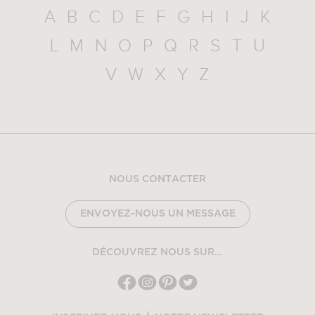
A
B
C
D
E
F
G
H
I
J
K
L
M
N
O
P
Q
R
S
T
U
V
W
X
Y
Z
NOUS CONTACTER
ENVOYEZ-NOUS UN MESSAGE
DÉCOUVREZ NOUS SUR...