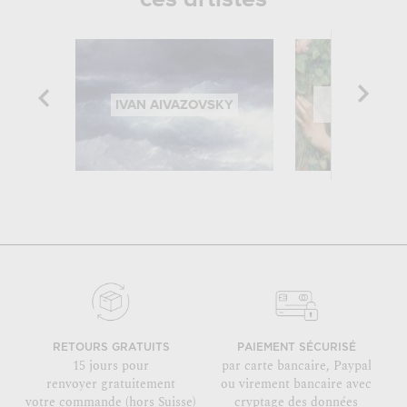
JOHN WI
IVAN AIVAZOVSKY
WATERH
RETOURS GRATUITS
PAIEMENT SÉCURISÉ
15 jours pour
par carte bancaire, Paypal
renvoyer gratuitement
ou virement bancaire avec
votre commande (hors Suisse)
cryptage des données