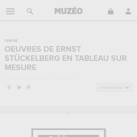
PEINTRE
OEUVRES DE ERNST
STÜCKELBERG EN TABLEAU SUR
MESURE
ERNST STÜCKELBERG : BIOGRAPHIE
Ernst Stückelberg, est un peintre né à Bâle, Suisse, et mort à Bâle,
En savoir plus
Suisse. Ernst Stückelberg appartenait au style artistique
romantisme. Il a été principalement actif durant la période
moderne.
ERNST STÜCKELBERG : SES PRINCIPALES OEUVRES
Ernst Stückelberg est notamment connu pour les œuvres suivantes
:
l'enfant au chapeau rose, l'un des fils de l'artiste : vico né en
1873...
Vous devrez vous rendre au musée d'orsay, paris, france